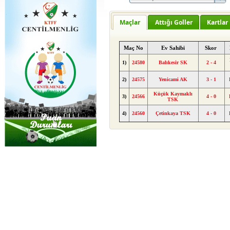
Maçlar
Attığı Goller
Kartlar
Maç No
Ev Sahibi
Skor
1)
24580
Balıkesir SK
2 - 4
2)
24575
Yenicami AK
3 - 1
Küçük Kaymaklı
3)
24566
4 - 0
TSK
4)
24560
Çetinkaya TSK
4 - 0