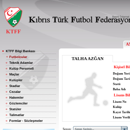
A
KTFF Bilgi Bankası
Futbolcular
TALHA AZĞAN
Teknik Adamlar
Kişisel Bi
Kulüp Personeli
Doğum Yeri
Maçlar
Doğum Tari
Kulüpler
Statü
Stadlar
Baba Adı
Cezalar
Lisans Bil
Hakemler
Lisans No
Gözlemciler
Kulüp
Statüler
Kayıt Tarih
Talimatlar
Lisans Verili
Formlar - Sözleşmeler
Sezon: