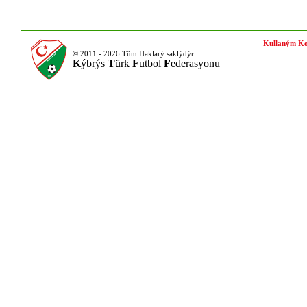
Kullaným Ko
© 2011 - 2026 Tüm Haklarý saklýdýr.
K
ýbrýs
T
ürk
F
utbol
F
ederasyonu