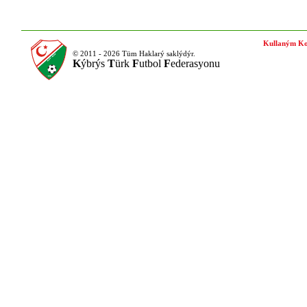
Kullaným Ko
© 2011 - 2026 Tüm Haklarý saklýdýr.
K
ýbrýs
T
ürk
F
utbol
F
ederasyonu