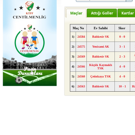
Maçlar
Attığı Goller
Kartlar
Maç No
Ev Sahibi
Skor
1)
24584
Balıkesir SK
0 - 0
2)
24575
Yenicami AK
3 - 1
3)
24569
Balıkesir SK
2 - 3
Küçük Kaymaklı
4)
24566
4 - 0
TSK
5)
24560
Çetinkaya TSK
4 - 0
6)
24563
Balıkesir SK
10 - 1
H