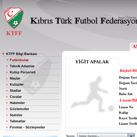
A
KTFF Bilgi Bankası
Futbolcular
YİĞİT APALAK
Teknik Adamlar
Kişisel Bi
Kulüp Personeli
Doğum Yeri
Maçlar
Doğum Tari
Kulüpler
Statü
Stadlar
Baba Adı
Cezalar
Lisans Bil
Hakemler
Lisans No
Gözlemciler
Kulüp
Statüler
Kayıt Tarih
Talimatlar
Lisans Verili
Formlar - Sözleşmeler
Sezon: