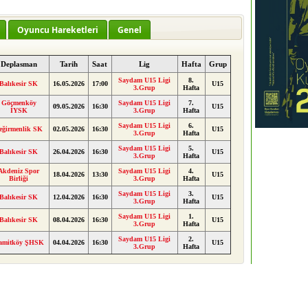
Oyuncu Hareketleri
Genel
Deplasman
Tarih
Saat
Lig
Hafta
Grup
Saydam U15 Ligi
8.
Balıkesir SK
16.05.2026
17:00
U15
3.Grup
Hafta
Göçmenköy
Saydam U15 Ligi
7.
09.05.2026
16:30
U15
İYSK
3.Grup
Hafta
Saydam U15 Ligi
6.
eğirmenlik SK
02.05.2026
16:30
U15
3.Grup
Hafta
Saydam U15 Ligi
5.
Balıkesir SK
26.04.2026
16:30
U15
3.Grup
Hafta
Akdeniz Spor
Saydam U15 Ligi
4.
18.04.2026
13:30
U15
Birliği
3.Grup
Hafta
Saydam U15 Ligi
3.
Balıkesir SK
12.04.2026
16:30
U15
3.Grup
Hafta
Saydam U15 Ligi
1.
Balıkesir SK
08.04.2026
16:30
U15
3.Grup
Hafta
Saydam U15 Ligi
2.
amitköy ŞHSK
04.04.2026
16:30
U15
3.Grup
Hafta