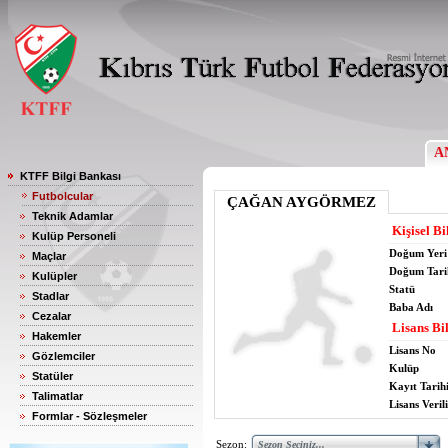
A
KTFF Bilgi Bankası
Futbolcular
ÇAĞAN AYGÖRMEZ
Teknik Adamlar
Kişisel Bi
Kulüp Personeli
Doğum Yeri
Maçlar
Doğum Tari
Kulüpler
Statü
Stadlar
Baba Adı
Cezalar
Lisans Bil
Hakemler
Lisans No
Gözlemciler
Kulüp
Statüler
Kayıt Tarih
Talimatlar
Lisans Verili
Formlar - Sözleşmeler
Sezon: