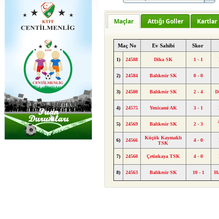
Maçlar
Attığı Goller
Kartlar
Maç No
Ev Sahibi
Skor
1)
24588
Dika SK
1 - 1
2)
24584
Balıkesir SK
0 - 0
3)
24580
Balıkesir SK
2 - 4
D
4)
24575
Yenicami AK
3 - 1
5)
24569
Balıkesir SK
2 - 3
Küçük Kaymaklı
6)
24566
4 - 0
TSK
7)
24560
Çetinkaya TSK
4 - 0
8)
24563
Balıkesir SK
10 - 1
H