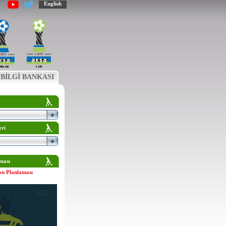
English
BİLGİ BANKASI
eri
ması
on Planlaması