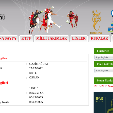
NA SAYFA
KTFF
MİLLİ TAKIMLAR
LİGLER
KUPALAR
Fikstürler
lgiler
:
GAZİMAĞUSA
Puan Cetvell
hi
:
27/07/2012
:
KKTC
:
OSMAN
Sezon Planla
gileri
2018-2019 Sez
:
119110
:
Balıkesir SK
i
:
08/12/2023
ş Tarihi
:
02/03/2026