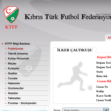
A
KTFF Bilgi Bankası
Futbolcular
İLKER ÇALTIKUŞU
Teknik Adamlar
Kişisel Bi
Kulüp Personeli
Doğum Yeri
Maçlar
Doğum Tari
Kulüpler
Statü
Stadlar
Baba Adı
Cezalar
Lisans Bil
Hakemler
Lisans No
Gözlemciler
Kulüp
Statüler
Kayıt Tarih
Talimatlar
Lisans Verili
Formlar - Sözleşmeler
Sezon: