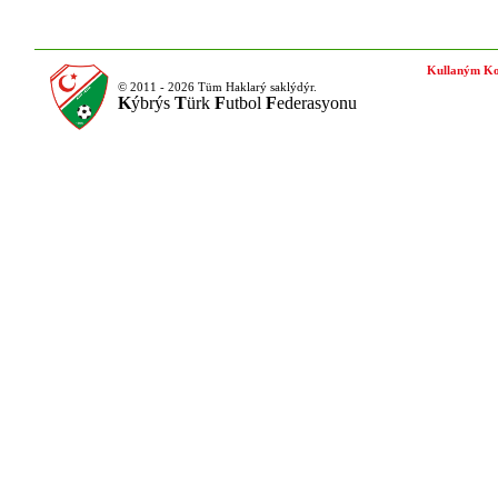
Kullaným Ko
© 2011 - 2026 Tüm Haklarý saklýdýr.
K
ýbrýs
T
ürk
F
utbol
F
ederasyonu