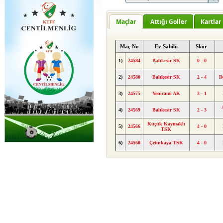
Maçlar
Attığı Goller
Kartlar
Maç No
Ev Sahibi
Skor
1)
24584
Balıkesir SK
0 - 0
2)
24580
Balıkesir SK
2 - 4
D
3)
24575
Yenicami AK
3 - 1
4)
24569
Balıkesir SK
2 - 3
Küçük Kaymaklı
5)
24566
4 - 0
TSK
6)
24560
Çetinkaya TSK
4 - 0