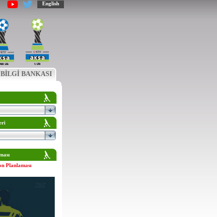
English
BİLGİ BANKASI
eri
ması
on Planlaması