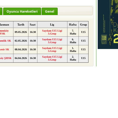
Oyuncu Hareketleri
Genel
lasman
Tarih
Saat
Lig
Hafta
Grup
menköy
Saydam U15 Ligi
7.
09.05.2026
16:30
U15
İYSK
3.Grup
Hafta
Saydam U15 Ligi
6.
menlik SK
02.05.2026
16:30
U15
3.Grup
Hafta
Saydam U15 Ligi
1.
kesir SK
08.04.2026
16:30
U15
3.Grup
Hafta
Saydam U15 Ligi
2.
köy ŞHSK
04.04.2026
16:30
U15
3.Grup
Hafta