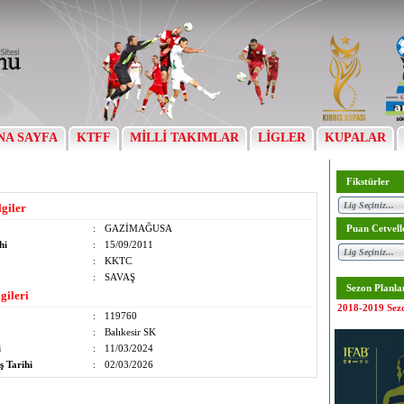
NA SAYFA
KTFF
MİLLİ TAKIMLAR
LİGLER
KUPALAR
Fikstürler
lgiler
:
GAZİMAĞUSA
Puan Cetvell
hi
:
15/09/2011
:
KKTC
:
SAVAŞ
Sezon Planla
gileri
2018-2019 Sez
:
119760
:
Balıkesir SK
i
:
11/03/2024
ş Tarihi
:
02/03/2026