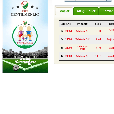
Maçlar
Attığı Goller
Kartlar
Maç No
Ev Sahibi
Skor
Dep
Göç
1)
24584
Balıkesir SK
0 - 0
2)
24580
Balıkesir SK
2 - 4
Değir
Çetinkaya
3)
24560
4 - 0
Balı
TSK
4)
24563
Balıkesir SK
10 - 1
Hamit