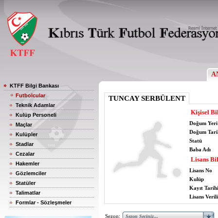
A
KTFF Bilgi Bankası
Futbolcular
TUNCAY SERBÜLENT
Teknik Adamlar
Kişisel Bi
Kulüp Personeli
Doğum Yeri
Maçlar
Doğum Tari
Kulüpler
Statü
Stadlar
Baba Adı
Cezalar
Lisans Bil
Hakemler
Lisans No
Gözlemciler
Kulüp
Statüler
Kayıt Tarih
Talimatlar
Lisans Verili
Formlar - Sözleşmeler
Sezon: