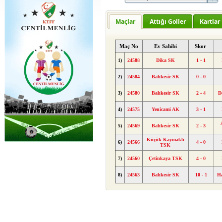
Maçlar
Attığı Goller
Kartlar
Maç No
Ev Sahibi
Skor
1)
24588
Dika SK
1 - 1
2)
24584
Balıkesir SK
0 - 0
3)
24580
Balıkesir SK
2 - 4
D
4)
24575
Yenicami AK
3 - 1
5)
24569
Balıkesir SK
2 - 3
Küçük Kaymaklı
6)
24566
4 - 0
TSK
7)
24560
Çetinkaya TSK
4 - 0
8)
24563
Balıkesir SK
10 - 1
H