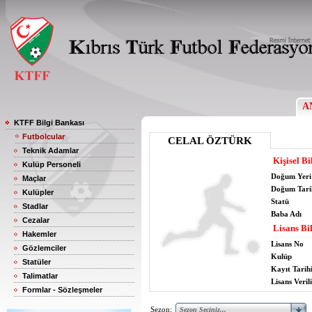
A
KTFF Bilgi Bankası
Futbolcular
CELAL ÖZTÜRK
Teknik Adamlar
Kişisel Bi
Kulüp Personeli
Doğum Yeri
Maçlar
Doğum Tari
Kulüpler
Statü
Stadlar
Baba Adı
Cezalar
Lisans Bil
Hakemler
Lisans No
Gözlemciler
Kulüp
Statüler
Kayıt Tarih
Talimatlar
Lisans Verili
Formlar - Sözleşmeler
Sezon: