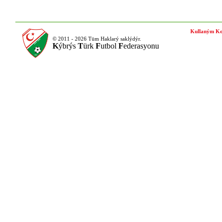
Kullaným Ko
© 2011 - 2026 Tüm Haklarý saklýdýr.
K
ýbrýs
T
ürk
F
utbol
F
ederasyonu