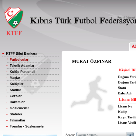
A
KTFF Bilgi Bankası
Futbolcular
MURAT ÖZPINAR
Teknik Adamlar
Kişisel Bi
Kulüp Personeli
Doğum Yeri
Maçlar
Doğum Tari
Kulüpler
Statü
Stadlar
Baba Adı
Cezalar
Lisans Bil
Hakemler
Lisans No
Gözlemciler
Kulüp
Statüler
Kayıt Tarih
Talimatlar
Lisans Verili
Formlar - Sözleşmeler
Sezon: