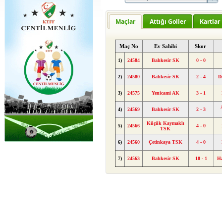
Maçlar
Attığı Goller
Kartlar
Maç No
Ev Sahibi
Skor
1)
24584
Balıkesir SK
0 - 0
2)
24580
Balıkesir SK
2 - 4
D
3)
24575
Yenicami AK
3 - 1
4)
24569
Balıkesir SK
2 - 3
Küçük Kaymaklı
5)
24566
4 - 0
TSK
6)
24560
Çetinkaya TSK
4 - 0
7)
24563
Balıkesir SK
10 - 1
H