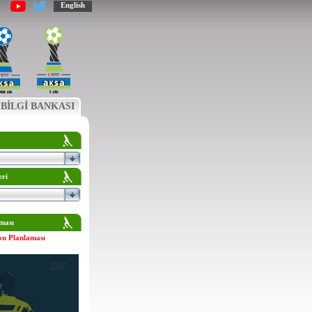
English
BİLGİ BANKASI
eri
ması
on Planlaması