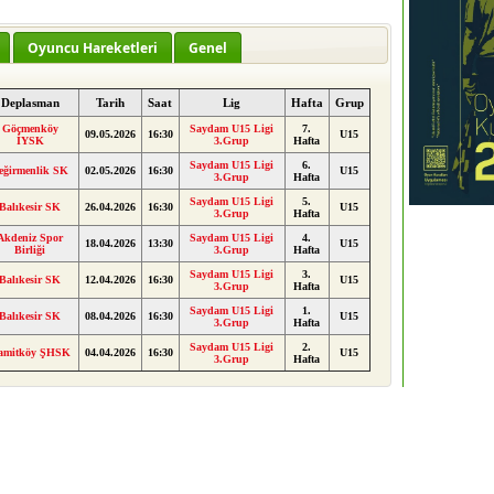
Oyuncu Hareketleri
Genel
Deplasman
Tarih
Saat
Lig
Hafta
Grup
Göçmenköy
Saydam U15 Ligi
7.
09.05.2026
16:30
U15
İYSK
3.Grup
Hafta
Saydam U15 Ligi
6.
eğirmenlik SK
02.05.2026
16:30
U15
3.Grup
Hafta
Saydam U15 Ligi
5.
Balıkesir SK
26.04.2026
16:30
U15
3.Grup
Hafta
Akdeniz Spor
Saydam U15 Ligi
4.
18.04.2026
13:30
U15
Birliği
3.Grup
Hafta
Saydam U15 Ligi
3.
Balıkesir SK
12.04.2026
16:30
U15
3.Grup
Hafta
Saydam U15 Ligi
1.
Balıkesir SK
08.04.2026
16:30
U15
3.Grup
Hafta
Saydam U15 Ligi
2.
amitköy ŞHSK
04.04.2026
16:30
U15
3.Grup
Hafta