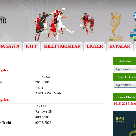
NA SAYFA
KTFF
MİLLİ TAKIMLAR
LİGLER
KUPALAR
Fikstürler
lgiler
:
LEFKOŞA
Puan Cetvell
hi
:
26/05/2012
:
KKTC
:
ABDURRAHMAN
Sezon Planla
gileri
2018-2019 Sez
:
119111
:
Balıkesir SK
i
:
08/12/2023
ş Tarihi
:
02/03/2026