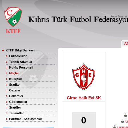
A
KTFF Bilgi Bankası
Futbolcular
Teknik Adamlar
Kulüp Personeli
Maçlar
Kulüpler
Stadlar
Cezalar
Hakemler
Girne Halk Evi SK
Gözlemciler
Statüler
Talimatlar
0
Formlar - Sözleşmeler
A
MEHME