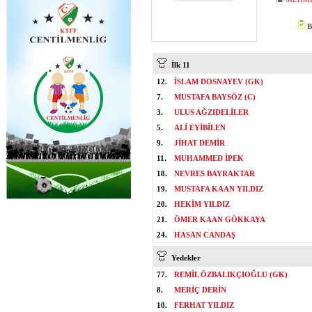
B
İlk 11
12.
İSLAM DOSNAYEV (GK)
7.
MUSTAFA BAYSÖZ (C)
3.
ULUS AĞZIDELİLER
5.
ALİ EYİBİLEN
9.
JİHAT DEMİR
11.
MUHAMMED İPEK
18.
NEVRES BAYRAKTAR
19.
MUSTAFA KAAN YILDIZ
20.
HEKİM YILDIZ
21.
ÖMER KAAN GÖKKAYA
24.
HASAN CANDAŞ
Yedekler
77.
REMİL ÖZBALIKÇIOĞLU (GK)
8.
MERİÇ DERİN
10.
FERHAT YILDIZ