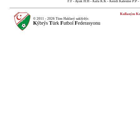
F:F - Ayak H:H - Kafa K:K - Kendi Kalesine P:P - P
Kullaným Ko
© 2011 - 2026 Tüm Haklarý saklýdýr.
K
ýbrýs
T
ürk
F
utbol
F
ederasyonu