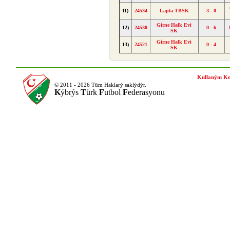
11)
24534
Lapta TBSK
3 - 0
Girne Halk Evi
12)
24530
0 - 6
SK
Girne Halk Evi
13)
24521
0 - 4
SK
Kullaným Ko
© 2011 - 2026 Tüm Haklarý saklýdýr.
K
ýbrýs
T
ürk
F
utbol
F
ederasyonu