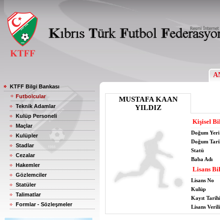
A
KTFF Bilgi Bankası
Futbolcular
MUSTAFA KAAN
Teknik Adamlar
YILDIZ
Kulüp Personeli
Kişisel Bi
Maçlar
Doğum Yeri
Kulüpler
Doğum Tari
Stadlar
Statü
Cezalar
Baba Adı
Hakemler
Lisans Bil
Gözlemciler
Lisans No
Statüler
Kulüp
Talimatlar
Kayıt Tarih
Formlar - Sözleşmeler
Lisans Verili