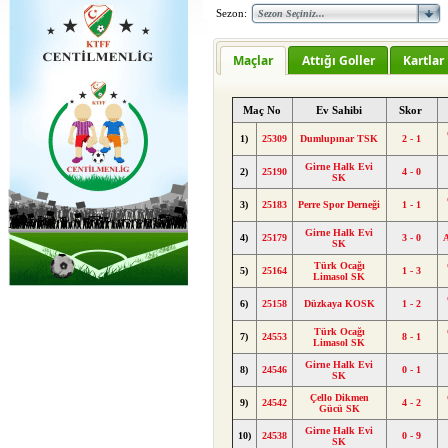
Sezon:
Maçlar
Attığı Goller
Kartlar
Maç No
Ev Sahibi
Skor
1)
25309
Dumlupınar TSK
2 - 1
Girne Halk Evi
2)
25190
4 - 0
SK
3)
25183
Perre Spor Derneği
1 - 1
Girne Halk Evi
4)
25179
3 - 0
A
SK
Türk Ocağı
5)
25164
1 - 3
Limasol SK
6)
25158
Düzkaya KOSK
1 - 2
Türk Ocağı
7)
24553
8 - 1
Limasol SK
Girne Halk Evi
8)
24546
0 - 1
SK
Çello Dikmen
9)
24542
4 - 2
Gücü SK
Girne Halk Evi
10)
24538
0 - 9
SK