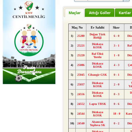
Maçlar
Attığı Goller
Kartlar
Maç No
Ev Sahibi
Skor
D
Doğan Türk
1)
25280
6 - 0
Dü
Birliği
Düzkaya
2)
25221
3 - 1
Baf
KOSK
Baf Ülkü
3)
25220
1 - 0
Dü
Yurdu
Düzkaya
4)
25086
4 - 3
Çe
KOSK
5)
25045
Cihangir GSK
0 - 1
Dü
Düzkaya
6)
25037
2 - 0
KOSK
Yı
Düzkaya
D
7)
24556
0 - 3
KOSK
8)
24552
Lapta TBSK
0 - 6
Dü
Düzkaya
9)
24544
18 - 0
Kara
KOSK
Alsancak
10)
24540
0 - 2
Dü
Yeşilova SK
Düzkaya
T