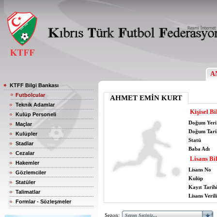
A
KTFF Bilgi Bankası
Futbolcular
AHMET EMİN KURT
Teknik Adamlar
Kişisel Bi
Kulüp Personeli
Doğum Yeri
Maçlar
Doğum Tari
Kulüpler
Statü
Stadlar
Baba Adı
Cezalar
Lisans Bil
Hakemler
Lisans No
Gözlemciler
Kulüp
Statüler
Kayıt Tarih
Talimatlar
Lisans Verili
Formlar - Sözleşmeler
Sezon: