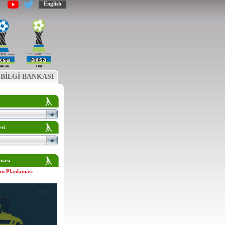
English
BİLGİ BANKASI
eri
ması
on Planlaması