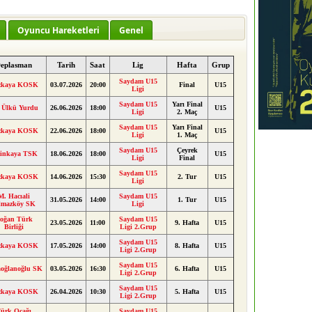
Oyuncu Hareketleri
Genel
eplasman
Tarih
Saat
Lig
Hafta
Grup
Saydam U15
zkaya KOSK
03.07.2026
20:00
Final
U15
Ligi
Saydam U15
Yarı Final
 Ülkü Yurdu
26.06.2026
18:00
U15
Ligi
2. Maç
Saydam U15
Yarı Final
zkaya KOSK
22.06.2026
18:00
U15
Ligi
1. Maç
Saydam U15
Çeyrek
tinkaya TSK
18.06.2026
18:00
U15
Ligi
Final
Saydam U15
zkaya KOSK
14.06.2026
15:30
2. Tur
U15
Ligi
M. Hacıali
Saydam U15
31.05.2026
14:00
1. Tur
U15
lmazköy SK
Ligi
oğan Türk
Saydam U15
23.05.2026
11:00
9. Hafta
U15
Birliği
Ligi 2.Grup
Saydam U15
zkaya KOSK
17.05.2026
14:00
8. Hafta
U15
Ligi 2.Grup
Saydam U15
oğlanoğlu SK
03.05.2026
16:30
6. Hafta
U15
Ligi 2.Grup
Saydam U15
zkaya KOSK
26.04.2026
10:30
5. Hafta
U15
Ligi 2.Grup
ürk Ocağı
Saydam U15