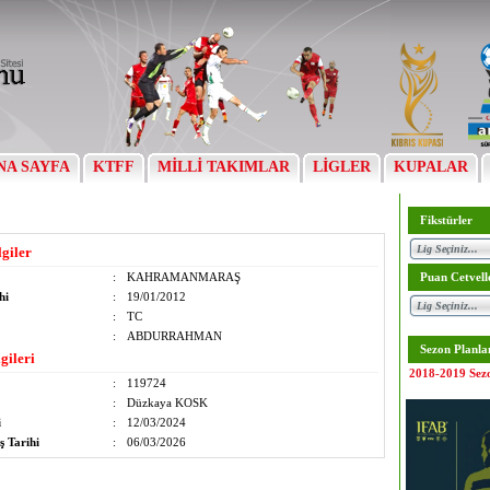
NA SAYFA
KTFF
MİLLİ TAKIMLAR
LİGLER
KUPALAR
Fikstürler
lgiler
:
KAHRAMANMARAŞ
Puan Cetvell
hi
:
19/01/2012
:
TC
:
ABDURRAHMAN
Sezon Planla
gileri
2018-2019 Sez
:
119724
:
Düzkaya KOSK
i
:
12/03/2024
ş Tarihi
:
06/03/2026