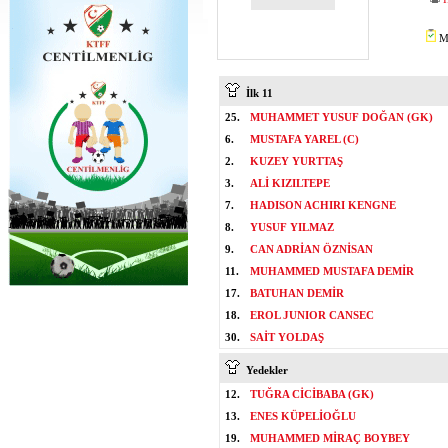
Mİ
İlk 11
25.
MUHAMMET YUSUF DOĞAN (GK)
6.
MUSTAFA YAREL (C)
2.
KUZEY YURTTAŞ
3.
ALİ KIZILTEPE
7.
HADISON ACHIRI KENGNE
8.
YUSUF YILMAZ
9.
CAN ADRİAN ÖZNİSAN
11.
MUHAMMED MUSTAFA DEMİR
17.
BATUHAN DEMİR
18.
EROL JUNIOR CANSEC
30.
SAİT YOLDAŞ
Yedekler
12.
TUĞRA CİCİBABA (GK)
13.
ENES KÜPELİOĞLU
19.
MUHAMMED MİRAÇ BOYBEY