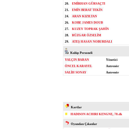
20.
EMİRHAN GÜRSAÇTI
21.
EMİN BERAT TEKİN
24.
ARAN KIZILTAN
26.
KOBE JAMES DOUB
27.
KUZEY TOPRAK ŞAHİN
28.
RÜZGAR ÖZSELİM
29.
ATEŞ HASAN NOBURDALI
Kulüp Personeli
YALÇIN BARAN
Yönetici
ÖNCEL KARAYEL
Antrenör
SALİH SONAY
Antrenör
Kartlar
HADISON ACHIRI KENGNE, 78.dk
Oyundan Çıkanlar