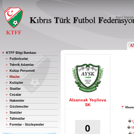
A
KTFF Bilgi Bankası
Futbolcular
Teknik Adamlar
Kulüp Personeli
Maçlar
Kulüpler
Stadlar
Cezalar
Alsancak Yeşilova
Hakemler
SK
Gözlemciler
Alsan
Statüler
Talimatlar
Formlar - Sözleşmeler
0
M