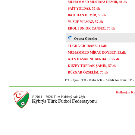
MUHAMMED MUSTAFA DEMİR, 41.dk
SAİT YOLDAŞ, 55.dk
BATUHAN DEMİR, 55.dk
YUSUF YILMAZ, 57.dk
EROL JUNIOR CANSEC, 75.dk
Oyuna Girenler
TUĞRA CİCİBABA, 41.dk
MUHAMMED MİRAÇ BOYBEY, 55.dk
ATEŞ HASAN NOBURDALI, 55.dk
KUZEY TOPRAK ŞAHİN, 57.dk
RÜZGAR ÖZSELİM, 75.dk
F:F - Ayak H:H - Kafa K:K - Kendi Kalesine P:P - P
Kullaným Ko
© 2011 - 2026 Tüm Haklarý saklýdýr.
K
ýbrýs
T
ürk
F
utbol
F
ederasyonu