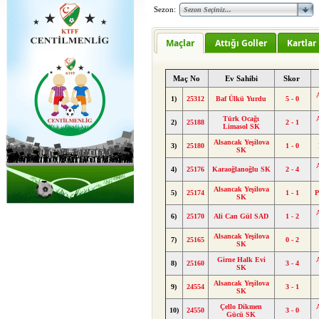
Sezon:
Maçlar
Attığı Goller
Kartlar
Maç No
Ev Sahibi
Skor
1)
25312
Baf Ülkü Yurdu
5 - 0
Türk Ocağı
2)
25188
2 - 1
Limasol SK
Alsancak Yeşilova
3)
25180
1 - 0
SK
4)
25176
Karaoğlanoğlu SK
2 - 4
Alsancak Yeşilova
5)
25174
1 - 1
P
SK
6)
25170
Ali Can Gül SAD
1 - 2
Alsancak Yeşilova
7)
25165
0 - 2
SK
Girne Halk Evi
8)
25160
3 - 4
SK
Alsancak Yeşilova
9)
24554
3 - 1
SK
Çello Dikmen
10)
24550
3 - 0
Gücü SK