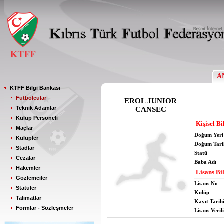
A
KTFF Bilgi Bankası
Futbolcular
EROL JUNIOR
Teknik Adamlar
CANSEC
Kulüp Personeli
Kişisel Bi
Maçlar
Doğum Yeri
Kulüpler
Doğum Tari
Stadlar
Statü
Cezalar
Baba Adı
Hakemler
Lisans Bil
Gözlemciler
Lisans No
Statüler
Kulüp
Talimatlar
Kayıt Tarih
Formlar - Sözleşmeler
Lisans Verili