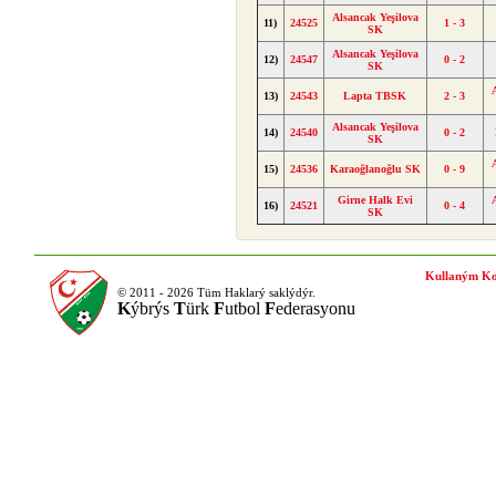
Alsancak Yeşilova
11)
24525
1 - 3
SK
Alsancak Yeşilova
12)
24547
0 - 2
SK
13)
24543
Lapta TBSK
2 - 3
Alsancak Yeşilova
14)
24540
0 - 2
SK
15)
24536
Karaoğlanoğlu SK
0 - 9
Girne Halk Evi
16)
24521
0 - 4
SK
Kullaným Ko
© 2011 - 2026 Tüm Haklarý saklýdýr.
K
ýbrýs
T
ürk
F
utbol
F
ederasyonu