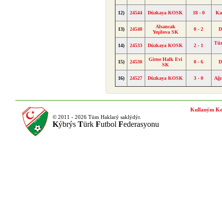
12)
24544
Düzkaya KOSK
18 - 0
Ka
Alsancak
13)
24540
0 - 2
D
Yeşilova SK
Tür
14)
24533
Düzkaya KOSK
2 - 1
Girne Halk Evi
15)
24530
0 - 6
D
SK
16)
24527
Düzkaya KOSK
3 - 0
Ağı
Kullaným Ko
© 2011 - 2026 Tüm Haklarý saklýdýr.
K
ýbrýs
T
ürk
F
utbol
F
ederasyonu