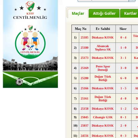
Maçlar
Attığı Goller
Kartlar
Maç No
Ev Sahibi
Skor
Tür
1)
25185
Düzkaya KOSK
0 - 4
Alsancak
2)
25180
1 - 0
D
Yeşilova SK
3)
25173
Düzkaya KOSK
3 - 1
Ka
Perre Spor
4)
25169
3 - 0
D
Derneği
Doğan Türk
5)
25280
6 - 0
D
Birliği
6)
25166
Düzkaya KOSK
1 - 5
A
Doğan Türk
7)
25161
4 - 0
D
Birliği
8)
25158
Düzkaya KOSK
1 - 2
Gi
9)
25045
Cihangir GSK
0 - 1
D
10)
25037
Düzkaya KOSK
2 - 0
11)
24556
Düzkaya KOSK
0 - 3
Doğ