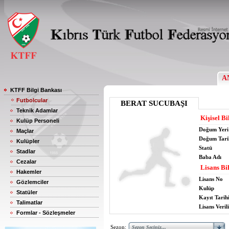
A
KTFF Bilgi Bankası
Futbolcular
BERAT SUCUBAŞI
Teknik Adamlar
Kişisel Bi
Kulüp Personeli
Doğum Yeri
Maçlar
Doğum Tari
Kulüpler
Statü
Stadlar
Baba Adı
Cezalar
Lisans Bil
Hakemler
Lisans No
Gözlemciler
Kulüp
Statüler
Kayıt Tarih
Talimatlar
Lisans Verili
Formlar - Sözleşmeler
Sezon: