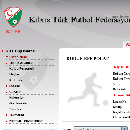
A
KTFF Bilgi Bankası
Futbolcular
DORUK EFE POLAT
Teknik Adamlar
Kişisel Bi
Kulüp Personeli
Doğum Yeri
Maçlar
Doğum Tari
Kulüpler
Statü
Stadlar
Baba Adı
Cezalar
Lisans Bil
Hakemler
Lisans No
Gözlemciler
Kulüp
Statüler
Kayıt Tarih
Talimatlar
Lisans Verili
Formlar - Sözleşmeler
Sezon: