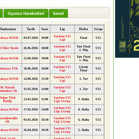
Oyuncu Hareketleri
Genel
Deplasman
Tarih
Saat
Lig
Hafta
Grup
Saydam U15
üzkaya KOSK
03.07.2026
20:00
Final
U15
Ligi
Saydam U15
Yarı Final
f Ülkü Yurdu
26.06.2026
18:00
U15
Ligi
2. Maç
Saydam U15
Yarı Final
üzkaya KOSK
22.06.2026
18:00
U15
Ligi
1. Maç
Saydam U15
Çeyrek
etinkaya TSK
18.06.2026
18:00
U15
Ligi
Final
Saydam U15
üzkaya KOSK
14.06.2026
15:30
2. Tur
U15
Ligi
M. Hacıali
Saydam U15
31.05.2026
14:00
1. Tur
U15
ılmazköy SK
Ligi
Doğan Türk
Saydam U15
23.05.2026
11:00
9. Hafta
U15
Birliği
Ligi 2.Grup
Saydam U15
üzkaya KOSK
17.05.2026
14:00
8. Hafta
U15
Ligi 2.Grup
araoğlanoğlu
Saydam U15
03.05.2026
16:30
6. Hafta
U15
SK
Ligi 2.Grup
Saydam U15
üzkaya KOSK
26.04.2026
10:30
5. Hafta
U15
Ligi 2.Grup
Türk Ocağı
Saydam U15