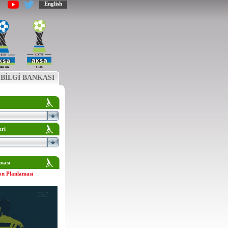
English
BİLGİ BANKASI
eri
ması
on Planlaması