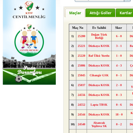
Maçlar
Attığı Goller
Kartlar
Maç No
Ev Sahibi
Skor
Doğan Türk
1)
25280
6 - 0
D
Birliği
2)
25221
Düzkaya KOSK
3 - 1
Ba
3)
25220
Baf Ülkü Yurdu
1 - 0
D
4)
25086
Düzkaya KOSK
4 - 3
Ç
5)
25045
Cihangir GSK
0 - 1
D
6)
25037
Düzkaya KOSK
2 - 0
Y
7)
24556
Düzkaya KOSK
0 - 3
8)
24552
Lapta TBSK
0 - 6
D
K
9)
24544
Düzkaya KOSK
18 - 0
Alsancak
10)
24540
0 - 2
D
Yeşilova SK