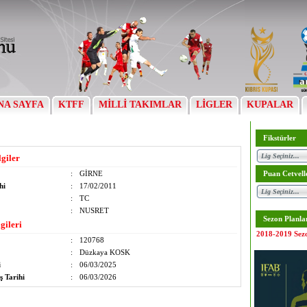
NA SAYFA
KTFF
MİLLİ TAKIMLAR
LİGLER
KUPALAR
Fikstürler
lgiler
:
GİRNE
Puan Cetvell
hi
:
17/02/2011
:
TC
:
NUSRET
Sezon Planla
gileri
2018-2019 Sez
:
120768
:
Düzkaya KOSK
i
:
06/03/2025
ş Tarihi
:
06/03/2026