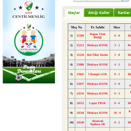
Maçlar
Attığı Goller
Kartlar
Maç No
Ev Sahibi
Skor
Doğan Türk
1)
25280
6 - 0
D
Birliği
2)
25221
Düzkaya KOSK
3 - 1
Ba
3)
25220
Baf Ülkü Yurdu
1 - 0
D
4)
25086
Düzkaya KOSK
4 - 3
Ç
5)
25045
Cihangir GSK
0 - 1
D
6)
25037
Düzkaya KOSK
2 - 0
Y
7)
24556
Düzkaya KOSK
0 - 3
8)
24552
Lapta TBSK
0 - 6
D
K
9)
24544
Düzkaya KOSK
18 - 0
Alsancak
10)
24540
0 - 2
D
Yeşilova SK