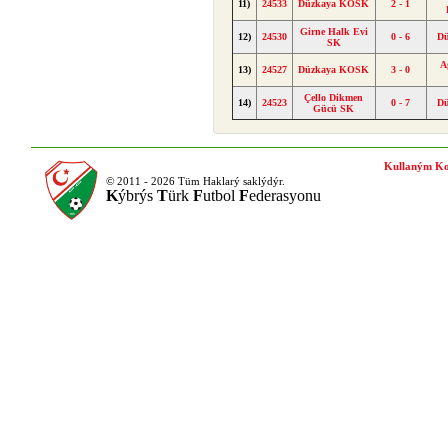
11)
24533
Düzkaya KOSK
2 - 1
Girne Halk Evi
12)
24530
0 - 6
D
SK
A
13)
24527
Düzkaya KOSK
3 - 0
Çello Dikmen
14)
24523
0 - 7
D
Gücü SK
Kullaným Ko
© 2011 - 2026 Tüm Haklarý saklýdýr.
K
ýbrýs
T
ürk
F
utbol
F
ederasyonu