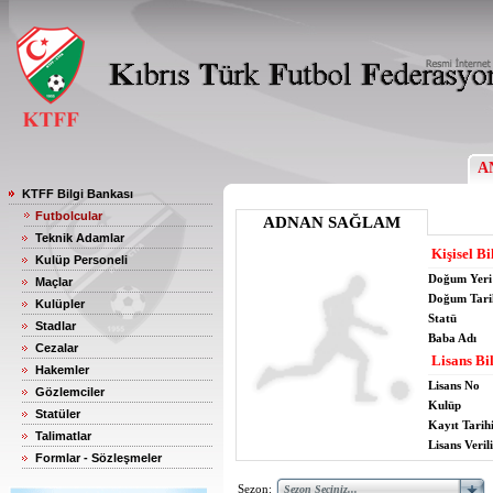
A
KTFF Bilgi Bankası
Futbolcular
ADNAN SAĞLAM
Teknik Adamlar
Kişisel Bi
Kulüp Personeli
Doğum Yeri
Maçlar
Doğum Tari
Kulüpler
Statü
Stadlar
Baba Adı
Cezalar
Lisans Bil
Hakemler
Lisans No
Gözlemciler
Kulüp
Statüler
Kayıt Tarih
Talimatlar
Lisans Verili
Formlar - Sözleşmeler
Sezon: