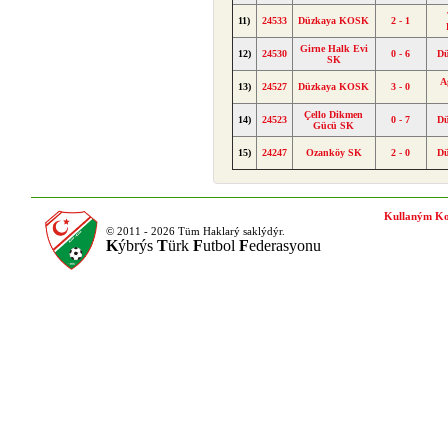
11)
24533
Düzkaya KOSK
2 - 1
Girne Halk Evi
12)
24530
0 - 6
D
SK
A
13)
24527
Düzkaya KOSK
3 - 0
Çello Dikmen
14)
24523
0 - 7
D
Gücü SK
15)
24247
Ozanköy SK
2 - 0
D
Kullaným Ko
© 2011 - 2026 Tüm Haklarý saklýdýr.
K
ýbrýs
T
ürk
F
utbol
F
ederasyonu