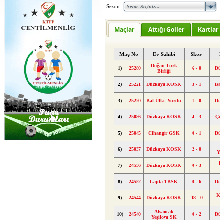
Sezon:
Maçlar
Attığı Goller
Kartlar
Maç No
Ev Sahibi
Skor
Doğan Türk
1)
25280
6 - 0
D
Birliği
2)
25221
Düzkaya KOSK
3 - 1
Ba
3)
25220
Baf Ülkü Yurdu
1 - 0
D
4)
25086
Düzkaya KOSK
4 - 3
Ç
5)
25045
Cihangir GSK
0 - 1
D
6)
25037
Düzkaya KOSK
2 - 0
Y
7)
24556
Düzkaya KOSK
0 - 3
8)
24552
Lapta TBSK
0 - 6
D
K
9)
24544
Düzkaya KOSK
18 - 0
Alsancak
10)
24540
0 - 2
D
Yeşilova SK