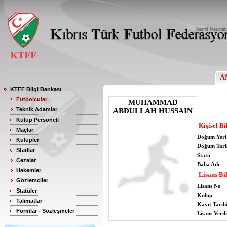
A
KTFF Bilgi Bankası
Futbolcular
MUHAMMAD
Teknik Adamlar
ABDULLAH HUSSAIN
Kulüp Personeli
Kişisel Bi
Maçlar
Doğum Yeri
Kulüpler
Doğum Tari
Stadlar
Statü
Cezalar
Baba Adı
Hakemler
Lisans Bil
Gözlemciler
Lisans No
Statüler
Kulüp
Talimatlar
Kayıt Tarih
Formlar - Sözleşmeler
Lisans Verili