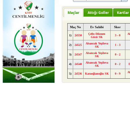
Maçlar
Attığı Goller
Kartlar
Maç No
Ev Sahibi
Skor
Çello Dikmen
A
1)
24550
3 - 0
Gücü SK
Alsancak Yeşilova
2)
24525
1 - 3
SK
Alsancak Yeşilova
3)
24547
0 - 2
SK
Alsancak Yeşilova
4)
24540
0 - 2
SK
A
5)
24536
Karaoğlanoğlu SK
0 - 9