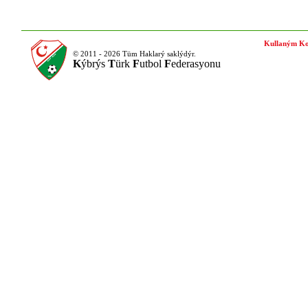
Kullaným Ko
© 2011 - 2026 Tüm Haklarý saklýdýr.
K
ýbrýs
T
ürk
F
utbol
F
ederasyonu