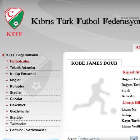
A
KTFF Bilgi Bankası
Futbolcular
KOBE JAMES DOUB
Teknik Adamlar
Kişisel Bi
Kulüp Personeli
Doğum Yeri
Maçlar
Doğum Tari
Kulüpler
Statü
Stadlar
Baba Adı
Cezalar
Lisans Bil
Hakemler
Lisans No
Gözlemciler
Kulüp
Statüler
Kayıt Tarih
Talimatlar
Lisans Verili
Formlar - Sözleşmeler
Sezon: