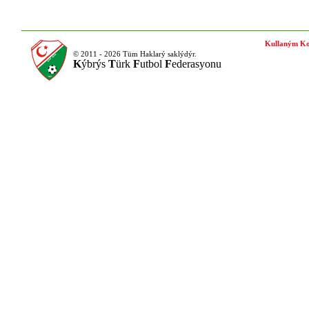
Kullaným Ko
© 2011 - 2026 Tüm Haklarý saklýdýr.
K
ýbrýs
T
ürk
F
utbol
F
ederasyonu