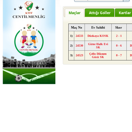
Maçlar
Attığı Goller
Kartlar
Maç No
Ev Sahibi
Skor
1)
24533
Düzkaya KOSK
2 - 1
Girne Halk Evi
2)
24530
0 - 6
D
SK
Çello Dikmen
3)
24523
0 - 7
D
Gücü SK