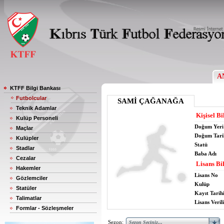
A
KTFF Bilgi Bankası
Futbolcular
SAMİ ÇAĞANAĞA
Teknik Adamlar
Kişisel Bi
Kulüp Personeli
Doğum Yeri
Maçlar
Doğum Tari
Kulüpler
Statü
Stadlar
Baba Adı
Cezalar
Lisans Bil
Hakemler
Lisans No
Gözlemciler
Kulüp
Statüler
Kayıt Tarih
Talimatlar
Lisans Verili
Formlar - Sözleşmeler
Sezon: