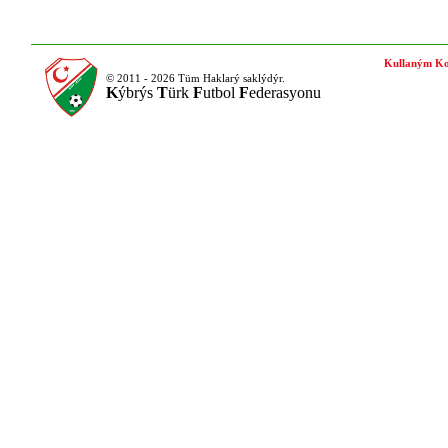
Kullaným Ko
© 2011 - 2026 Tüm Haklarý saklýdýr.
K
ýbrýs
T
ürk
F
utbol
F
ederasyonu