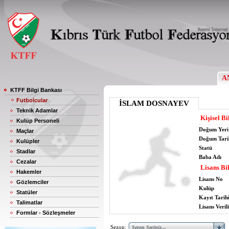
A
KTFF Bilgi Bankası
Futbolcular
İSLAM DOSNAYEV
Teknik Adamlar
Kişisel Bi
Kulüp Personeli
Doğum Yeri
Maçlar
Doğum Tari
Kulüpler
Statü
Stadlar
Baba Adı
Cezalar
Lisans Bil
Hakemler
Lisans No
Gözlemciler
Kulüp
Statüler
Kayıt Tarih
Talimatlar
Lisans Verili
Formlar - Sözleşmeler
Sezon: