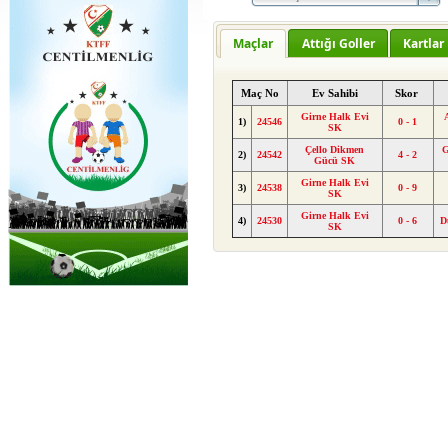
Maçlar
Attığı Goller
Kartlar
Maç No
Ev Sahibi
Skor
Girne Halk Evi
1)
24546
0 - 1
SK
Çello Dikmen
G
2)
24542
4 - 2
Gücü SK
Girne Halk Evi
3)
24538
0 - 9
SK
Girne Halk Evi
4)
24530
0 - 6
D
SK