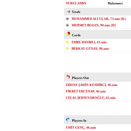
NURUL AMIN
Malzemeci
Goals
MUHAMMED ALİ UÇAR, 73.min (K)
MEHMET BOZAN, 90.min (H)
Cards
EMRE BAYIRLI, 41.min
BERKAY GÜNAY, 90.min
Players Out
ERHAN ŞAHİN KENDİRCİ, 46.min
FİKRET ERCENAP, 46.min
CELAL ŞEHSUVAROĞLU, 62.min
Players In
ÜMİT GENÇ, 46.min