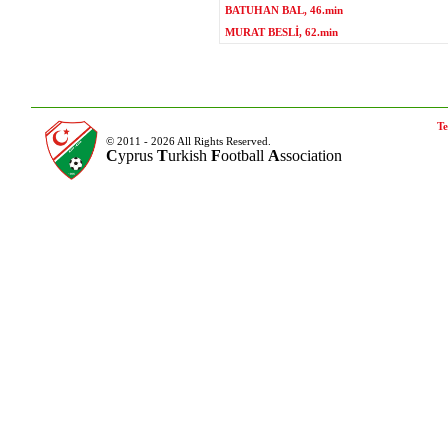
BATUHAN BAL, 46.min
MURAT BESLİ, 62.min
Te
© 2011 - 2026 All Rights Reserved.
C
yprus
T
urkish
F
ootball
A
ssociation