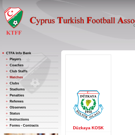
CTFA Info Bank
Players
Coaches
Club Staffs
Matches
Clubs
Stadiums
Penalties
Referees
Observers
Status
Instructions
Forms - Contracts
Düzkaya KOSK