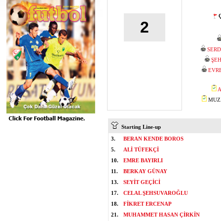
Ç
2
SERD
ŞEH
EVR
A
MUZA
Starting Line-up
3.
BERAN KENDE BOROS
5.
ALİ TÜFEKÇİ
10.
EMRE BAYIRLI
11.
BERKAY GÜNAY
13.
SEYİT GEÇİCİ
17.
CELAL ŞEHSUVAROĞLU
18.
FİKRET ERCENAP
21.
MUHAMMET HASAN ÇİRKİN