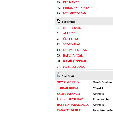
23.
EFE KANDE
96.
ERHAN ŞAHİN KENDİRCİ
99.
MEHMET BOZAN
Substitutes
4.
MURAT BESLİ
6.
ALİ İNCE
7.
ÜMİT GENÇ
12.
SEZGİN DAĞ
14.
MAHMUT ERKAN
53.
BATUHAN BAL
88.
KAMİL ÖZPINAR
97.
MUSTAFA DOĞU
Club Staff
NİYAZİ GÖKSUN
Teknik Direktör
SERDAR DURAL
Yönetici
SALİM TAYANÇLI
Antrenör
İSKENDER YILMAZ
Fizyoterapist
HÜSEYİN YARALIOĞLU
Antrenör
ÇAĞATAY GÜRLER
Kaleci Antrenör