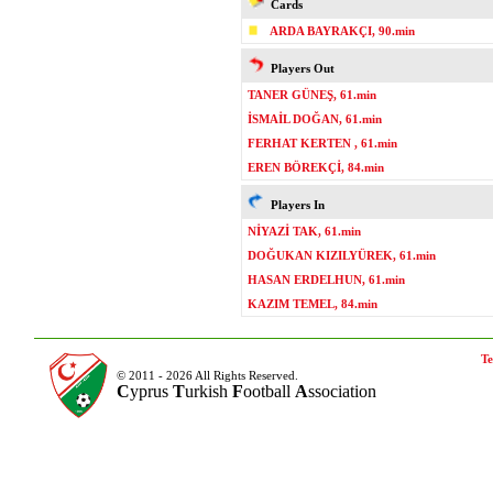
Cards
ARDA BAYRAKÇI, 90.min
Players Out
TANER GÜNEŞ, 61.min
İSMAİL DOĞAN, 61.min
FERHAT KERTEN , 61.min
EREN BÖREKÇİ, 84.min
Players In
NİYAZİ TAK, 61.min
DOĞUKAN KIZILYÜREK, 61.min
HASAN ERDELHUN, 61.min
KAZIM TEMEL, 84.min
Te
© 2011 - 2026 All Rights Reserved.
C
yprus
T
urkish
F
ootball
A
ssociation