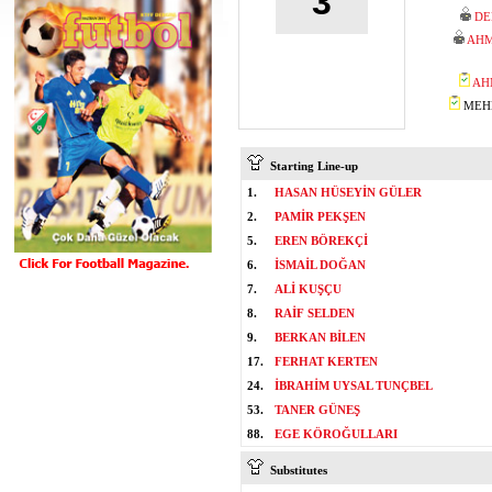
3
DE
AHM
AH
MEHM
Starting Line-up
1.
HASAN HÜSEYİN GÜLER
2.
PAMİR PEKŞEN
5.
EREN BÖREKÇİ
6.
İSMAİL DOĞAN
7.
ALİ KUŞÇU
8.
RAİF SELDEN
9.
BERKAN BİLEN
17.
FERHAT KERTEN
24.
İBRAHİM UYSAL TUNÇBEL
53.
TANER GÜNEŞ
88.
EGE KÖROĞULLARI
Substitutes