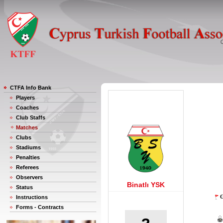
CTFA Info Bank
Players
Coaches
Club Staffs
Matches
Clubs
Stadiums
Penalties
Referees
Observers
Binatlı YSK
Status
G
Instructions
Forms - Contracts