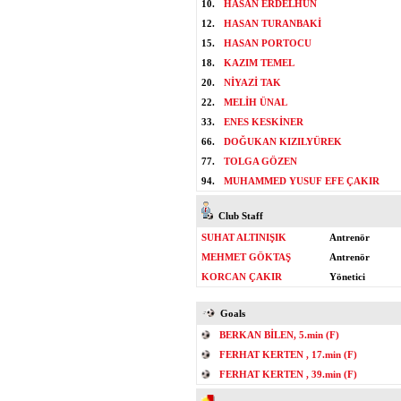
10.
HASAN ERDELHUN
12.
HASAN TURANBAKİ
15.
HASAN PORTOCU
18.
KAZIM TEMEL
20.
NİYAZİ TAK
22.
MELİH ÜNAL
33.
ENES KESKİNER
66.
DOĞUKAN KIZILYÜREK
77.
TOLGA GÖZEN
94.
MUHAMMED YUSUF EFE ÇAKIR
Club Staff
SUHAT ALTINIŞIK
Antrenör
MEHMET GÖKTAŞ
Antrenör
KORCAN ÇAKIR
Yönetici
Goals
BERKAN BİLEN, 5.min (F)
FERHAT KERTEN , 17.min (F)
FERHAT KERTEN , 39.min (F)