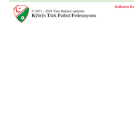
Kullaným Ko
© 2011 - 2026 Tüm Haklarý saklýdýr.
K
ýbrýs
T
ürk
F
utbol
F
ederasyonu