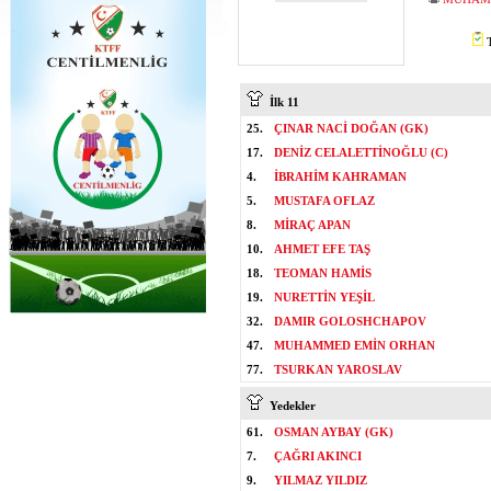
T
İlk 11
25.
ÇINAR NACİ DOĞAN (GK)
17.
DENİZ CELALETTİNOĞLU (C)
4.
İBRAHİM KAHRAMAN
5.
MUSTAFA OFLAZ
8.
MİRAÇ APAN
10.
AHMET EFE TAŞ
18.
TEOMAN HAMİS
19.
NURETTİN YEŞİL
32.
DAMIR GOLOSHCHAPOV
47.
MUHAMMED EMİN ORHAN
77.
TSURKAN YAROSLAV
Yedekler
61.
OSMAN AYBAY (GK)
7.
ÇAĞRI AKINCI
9.
YILMAZ YILDIZ