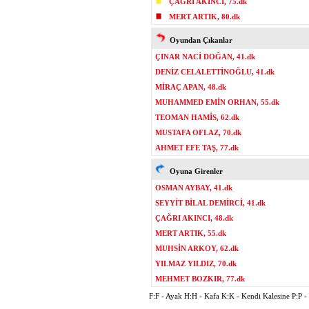
ÇAĞRI AKINCI, 75.dk
MERT ARTIK, 80.dk
Oyundan Çıkanlar
ÇINAR NACİ DOĞAN, 41.dk
DENİZ CELALETTİNOĞLU, 41.dk
MİRAÇ APAN, 48.dk
MUHAMMED EMİN ORHAN, 55.dk
TEOMAN HAMİS, 62.dk
MUSTAFA OFLAZ, 70.dk
AHMET EFE TAŞ, 77.dk
Oyuna Girenler
OSMAN AYBAY, 41.dk
SEYYİT BİLAL DEMİRCİ, 41.dk
ÇAĞRI AKINCI, 48.dk
MERT ARTIK, 55.dk
MUHSİN ARKOY, 62.dk
YILMAZ YILDIZ, 70.dk
MEHMET BOZKIR, 77.dk
F:F - Ayak H:H - Kafa K:K - Kendi Kalesine P:P - P