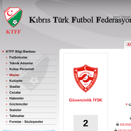
A
KTFF Bilgi Bankası
Futbolcular
Teknik Adamlar
Kulüp Personeli
Maçlar
Kulüpler
Stadlar
Cezalar
Hakemler
Güvercinlik İYSK
Gözlemciler
G
Statüler
Talimatlar
2
Formlar - Sözleşmeler
MEHME
MUHAMM