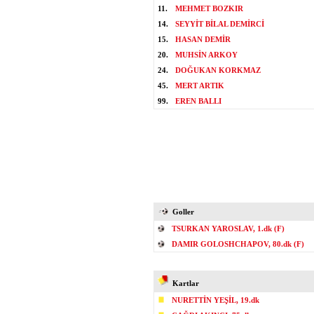
11.
MEHMET BOZKIR
14.
SEYYİT BİLAL DEMİRCİ
15.
HASAN DEMİR
20.
MUHSİN ARKOY
24.
DOĞUKAN KORKMAZ
45.
MERT ARTIK
99.
EREN BALLI
Goller
TSURKAN YAROSLAV, 1.dk (F)
DAMIR GOLOSHCHAPOV, 80.dk (F)
Kartlar
NURETTİN YEŞİL, 19.dk