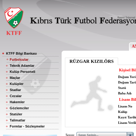
A
KTFF Bilgi Bankası
Futbolcular
RÜZGAR KIZILÖRS
Teknik Adamlar
Kişisel Bi
Kulüp Personeli
Doğum Yeri
Maçlar
Doğum Tari
Kulüpler
Statü
Stadlar
Baba Adı
Cezalar
Lisans Bil
Hakemler
Lisans No
Gözlemciler
Kulüp
Statüler
Kayıt Tarih
Talimatlar
Lisans Verili
Formlar - Sözleşmeler
Sezon: