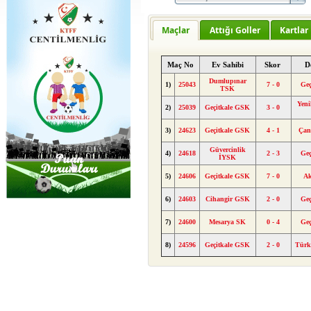
Maçlar
Attığı Goller
Kartlar
Maç No
Ev Sahibi
Skor
D
Dumlupınar
1)
25043
7 - 0
Geç
TSK
Yeni
2)
25039
Geçitkale GSK
3 - 0
3)
24623
Geçitkale GSK
4 - 1
Çan
Güvercinlik
4)
24618
2 - 3
Geç
İYSK
5)
24606
Geçitkale GSK
7 - 0
A
6)
24603
Cihangir GSK
2 - 0
Geç
7)
24600
Mesarya SK
0 - 4
Geç
8)
24596
Geçitkale GSK
2 - 0
Tür