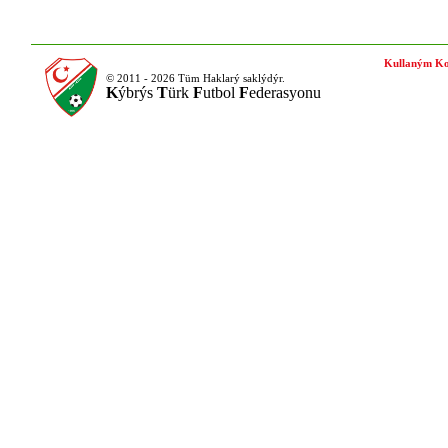
Kullaným Ko
© 2011 - 2026 Tüm Haklarý saklýdýr.
K
ýbrýs
T
ürk
F
utbol
F
ederasyonu