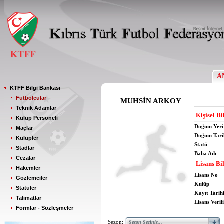
A
KTFF Bilgi Bankası
Futbolcular
MUHSİN ARKOY
Teknik Adamlar
Kişisel Bi
Kulüp Personeli
Doğum Yeri
Maçlar
Doğum Tari
Kulüpler
Statü
Stadlar
Baba Adı
Cezalar
Lisans Bil
Hakemler
Lisans No
Gözlemciler
Kulüp
Statüler
Kayıt Tarih
Talimatlar
Lisans Verili
Formlar - Sözleşmeler
Sezon: