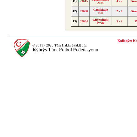
11)
24615
4 - 2
Güve
ASK
Çanakkale
12)
24608
2 - 4
Güve
TSK
Güvercinlik
13)
24604
5 - 2
M
İYSK
Kullaným Ko
© 2011 - 2026 Tüm Haklarý saklýdýr.
K
ýbrýs
T
ürk
F
utbol
F
ederasyonu