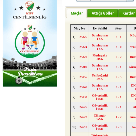
Maçlar
Attığı Goller
Kartlar
Maç No
Ev Sahibi
Skor
D
Dumlupınar
Küç
1)
25326
2 - 1
TSK
Dumlupınar
2)
25324
3 - 0
Yeni
TSK
Mutluyaka
3)
25320
0 - 2
Dum
HSK
Dumlupınar
4)
25309
2 - 1
Girn
TSK
Yeniboğaziçi
5)
25055
0 - 5
Dum
DSK
Dumlupınar
DND
6)
25048
3 - 1
TSK
Güvercinlik
DND
7)
25033
0 - 1
İYSK
Güvercinlik
8)
24625
9 - 1
A
İYSK
Cihangir
9)
24622
4 - 2
Güve
GSK
Güvercinlik
10)
24618
2 - 3
Ge
İYSK
Türkmenköy