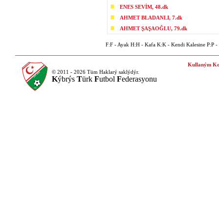
ENES SEVİM, 48.dk
AHMET BLADANLI, 7.dk
AHMET ŞAŞAOĞLU, 79.dk
F:F - Ayak H:H - Kafa K:K - Kendi Kalesine P:P - P
Kullaným Ko
© 2011 - 2026 Tüm Haklarý saklýdýr.
K
ýbrýs
T
ürk
F
utbol
F
ederasyonu