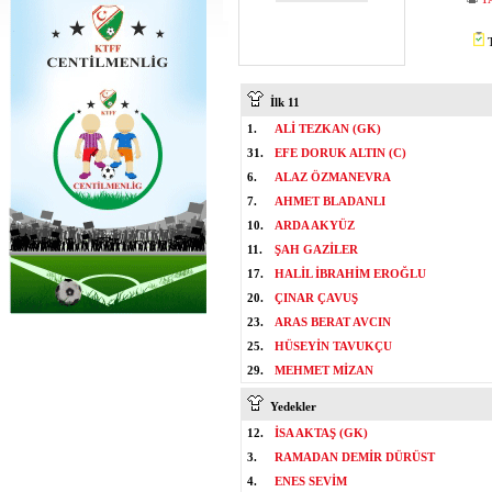
T
İlk 11
1.
ALİ TEZKAN (GK)
31.
EFE DORUK ALTIN (C)
6.
ALAZ ÖZMANEVRA
7.
AHMET BLADANLI
10.
ARDA AKYÜZ
11.
ŞAH GAZİLER
17.
HALİL İBRAHİM EROĞLU
20.
ÇINAR ÇAVUŞ
23.
ARAS BERAT AVCIN
25.
HÜSEYİN TAVUKÇU
29.
MEHMET MİZAN
Yedekler
12.
İSA AKTAŞ (GK)
3.
RAMADAN DEMİR DÜRÜST
4.
ENES SEVİM