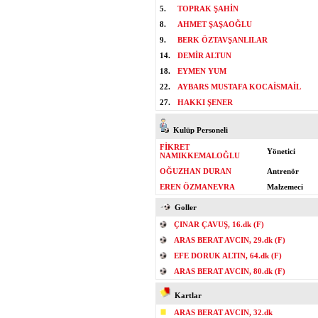
5.
TOPRAK ŞAHİN
8.
AHMET ŞAŞAOĞLU
9.
BERK ÖZTAVŞANLILAR
14.
DEMİR ALTUN
18.
EYMEN YUM
22.
AYBARS MUSTAFA KOCAİSMAİL
27.
HAKKI ŞENER
Kulüp Personeli
FİKRET
Yönetici
NAMIKKEMALOĞLU
OĞUZHAN DURAN
Antrenör
EREN ÖZMANEVRA
Malzemeci
Goller
ÇINAR ÇAVUŞ, 16.dk (F)
ARAS BERAT AVCIN, 29.dk (F)
EFE DORUK ALTIN, 64.dk (F)
ARAS BERAT AVCIN, 80.dk (F)
Kartlar
ARAS BERAT AVCIN, 32.dk