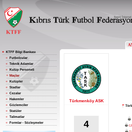
A
KTFF Bilgi Bankası
Futbolcular
Teknik Adamlar
Kulüp Personeli
Maçlar
Kulüpler
Stadlar
Cezalar
Hakemler
Türkmenköy ASK
Gözlemciler
Türk
Statüler
Talimatlar
4
Formlar - Sözleşmeler
G
T