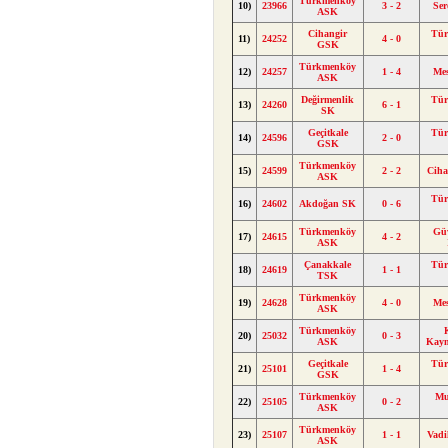
Türkmenköy
10)
23966
3 - 2
Ser
ASK
Cihangir
Tür
11)
24252
4 - 0
GSK
Türkmenköy
12)
24257
1 - 4
Me
ASK
Değirmenlik
Tür
13)
24260
6 - 1
SK
Geçitkale
Tür
14)
24596
2 - 0
GSK
Türkmenköy
15)
24599
2 - 2
Cih
ASK
Tür
16)
24602
Akdoğan SK
0 - 6
Türkmenköy
Güv
17)
24615
4 - 2
ASK
Çanakkale
Tür
18)
24619
1 - 1
TSK
Türkmenköy
19)
24628
4 - 0
Me
ASK
Türkmenköy
20)
25032
0 - 3
ASK
Kay
Geçitkale
Tür
21)
25101
1 - 4
GSK
Türkmenköy
Mu
22)
25105
0 - 2
ASK
Türkmenköy
23)
25107
1 - 1
Vad
ASK