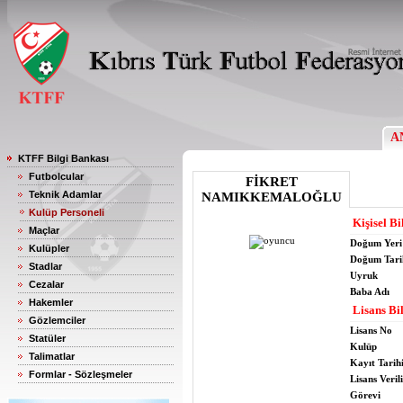
A
KTFF Bilgi Bankası
Futbolcular
FİKRET
Teknik Adamlar
NAMIKKEMALOĞLU
Kulüp Personeli
Kişisel Bi
Maçlar
Doğum Yeri
Kulüpler
Doğum Tari
Stadlar
Uyruk
Cezalar
Baba Adı
Hakemler
Lisans Bil
Gözlemciler
Lisans No
Statüler
Kulüp
Talimatlar
Kayıt Tarih
Formlar - Sözleşmeler
Lisans Verili
Görevi