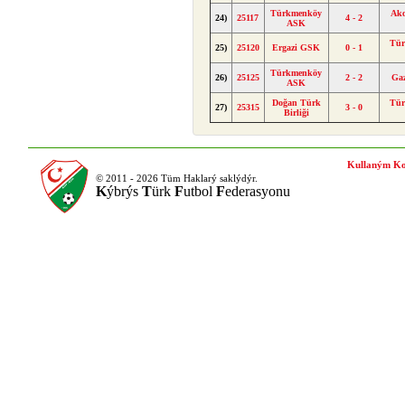
Türkmenköy
Ak
24)
25117
4 - 2
ASK
Tür
25)
25120
Ergazi GSK
0 - 1
Türkmenköy
26)
25125
2 - 2
Ga
ASK
Doğan Türk
Tür
27)
25315
3 - 0
Birliği
Kullaným Ko
© 2011 - 2026 Tüm Haklarý saklýdýr.
K
ýbrýs
T
ürk
F
utbol
F
ederasyonu