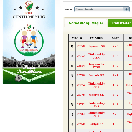
Sezon:
Görev Aldığı Maçlar
Transferler
Maç No
Ev Sahibi
Skor
De
Tür
1)
23758
Taşkent TSK
5 - 3
Türkmenköy
2)
23762
1 - 8
Dö
ASK
Güvercinlik
Tür
3)
23814
3 - 0
İYSK
Tür
4)
23766
Serdarlı GB
6 - 1
Türkmenköy
5)
23774
0 - 7
Cih
ASK
Tür
6)
23778
Mesarya SK
1 - 2
Türkmenköy
Değ
7)
23782
0 - 3
ASK
Türkmenköy
8)
23944
2 - 0
Taş
ASK
Tür
9)
23950
Dörtyol SK
4 - 0