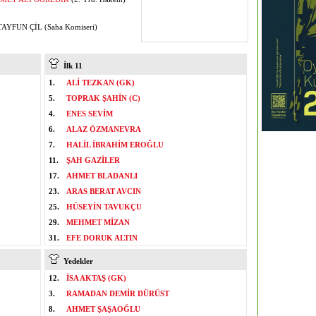
AYFUN ÇİL (Saha Komiseri)
İlk 11
1.
ALİ TEZKAN (GK)
5.
TOPRAK ŞAHİN (C)
4.
ENES SEVİM
6.
ALAZ ÖZMANEVRA
7.
HALİL İBRAHİM EROĞLU
11.
ŞAH GAZİLER
17.
AHMET BLADANLI
23.
ARAS BERAT AVCIN
25.
HÜSEYİN TAVUKÇU
29.
MEHMET MİZAN
31.
EFE DORUK ALTIN
Yedekler
12.
İSA AKTAŞ (GK)
3.
RAMADAN DEMİR DÜRÜST
8.
AHMET ŞAŞAOĞLU