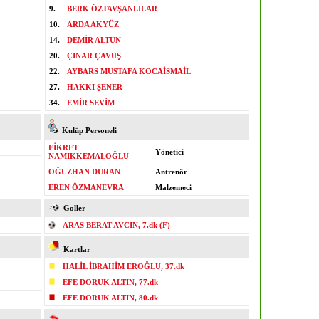
9.
BERK ÖZTAVŞANLILAR
10.
ARDA AKYÜZ
14.
DEMİR ALTUN
20.
ÇINAR ÇAVUŞ
22.
AYBARS MUSTAFA KOCAİSMAİL
27.
HAKKI ŞENER
34.
EMİR SEVİM
Kulüp Personeli
FİKRET
Yönetici
NAMIKKEMALOĞLU
OĞUZHAN DURAN
Antrenör
EREN ÖZMANEVRA
Malzemeci
Goller
ARAS BERAT AVCIN, 7.dk (F)
Kartlar
HALİL İBRAHİM EROĞLU, 37.dk
EFE DORUK ALTIN, 77.dk
EFE DORUK ALTIN, 80.dk