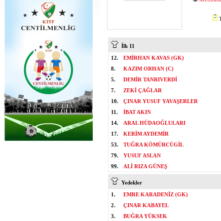
T
İlk 11
12.
EMİRHAN KAVAS (GK)
8.
KAZIM ORHAN (C)
5.
DEMİR TANRIVERDİ
7.
ZEKİ ÇAĞLAR
10.
ÇINAR YUSUF YAVAŞERLER
11.
İBAT AKIN
14.
ARAL HÜDAOĞLULARI
17.
KERİM AYDEMİR
53.
TUĞRA KÖMÜRCÜGİL
79.
YUSUF ASLAN
99.
ALİ RIZA GÜNEŞ
Yedekler
1.
EMRE KARADENİZ (GK)
2.
ÇINAR KABAYEL
3.
BUĞRA YÜKSEK