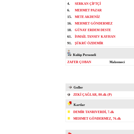
4.
SERKAN ÇİFTÇİ
6.
MEHMET PAZAR
15.
METE AKDENİZ
16.
MEHMET GÖNDERMEZ
18.
GÜNAY ERDEM DESTE
61.
İSMAİL TANSEV KAYHAN
91.
ŞÜKRÜ ÖZDEMİR
Kulüp Personeli
ZAFER ÇOBAN
Malzemeci
Goller
ZEKİ ÇAĞLAR, 80.dk (P)
Kartlar
DEMİR TANRIVERDİ, 7.dk
MEHMET GÖNDERMEZ, 76.dk