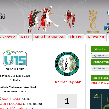
NA SAYFA
KTFF
MİLLİ TAKIMLAR
LİGLER
KUPALAR
Fikstürler
Puan Cetvell
Maç No:
24619
Saydam U15 Ligi 4.Grup
Sezon Planla
7. Hafta
Türkmenköy ASK
2018-2019 Sez
akkale Muharrem Döveç Stadı
10.05.2026 - 16:30
1
ARDA YALÇIN
(Hakem)
T EFE ŞAHİNALP
(1. Yrd. Hakem)
ET ALİ ÖĞREDİK
(2. Yrd. Hakem)