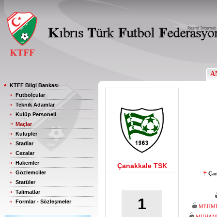
A
KTFF Bilgi Bankası
Futbolcular
Teknik Adamlar
Kulüp Personeli
Maçlar
Kulüpler
Stadlar
Cezalar
Hakemler
Çanakkale TSK
Gözlemciler
Çan
Statüler
Talimatlar
1
Formlar - Sözleşmeler
MEHME
MUHAMM