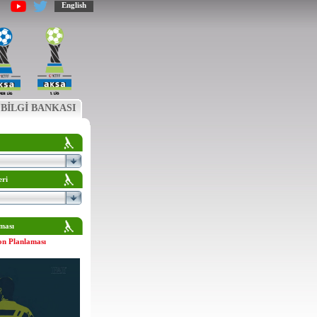
English
BİLGİ BANKASI
eri
ması
on Planlaması