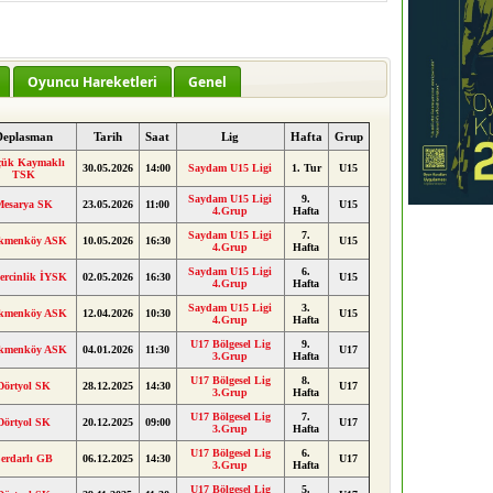
Oyuncu Hareketleri
Genel
Deplasman
Tarih
Saat
Lig
Hafta
Grup
ük Kaymaklı
30.05.2026
14:00
Saydam U15 Ligi
1. Tur
U15
TSK
Saydam U15 Ligi
9.
Mesarya SK
23.05.2026
11:00
U15
4.Grup
Hafta
Saydam U15 Ligi
7.
kmenköy ASK
10.05.2026
16:30
U15
4.Grup
Hafta
Saydam U15 Ligi
6.
ercinlik İYSK
02.05.2026
16:30
U15
4.Grup
Hafta
Saydam U15 Ligi
3.
kmenköy ASK
12.04.2026
10:30
U15
4.Grup
Hafta
U17 Bölgesel Lig
9.
kmenköy ASK
04.01.2026
11:30
U17
3.Grup
Hafta
U17 Bölgesel Lig
8.
Dörtyol SK
28.12.2025
14:30
U17
3.Grup
Hafta
U17 Bölgesel Lig
7.
Dörtyol SK
20.12.2025
09:00
U17
3.Grup
Hafta
U17 Bölgesel Lig
6.
erdarlı GB
06.12.2025
14:30
U17
3.Grup
Hafta
U17 Bölgesel Lig
5.