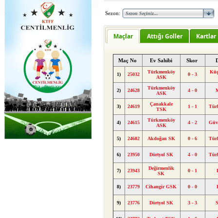
Sezon:
Maçlar
Attığı Goller
Kartlar
Maç No
Ev Sahibi
Skor
Türkmenköy
Küç
1)
25032
0 - 3
ASK
Türkmenköy
2)
24628
4 - 0
ASK
Çanakkale
3)
24619
1 - 1
Tür
TSK
Türkmenköy
4)
24615
4 - 2
Güv
ASK
5)
24602
Akdoğan SK
0 - 6
Tür
6)
23950
Dörtyol SK
4 - 0
Tür
Değirmenlik
7)
23943
0 - 1
SK
8)
23779
Cihangir GSK
0 - 0
9)
23776
Dörtyol SK
3 - 3
S