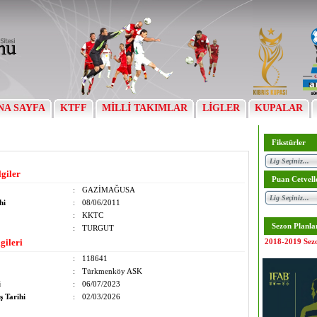
NA SAYFA
KTFF
MİLLİ TAKIMLAR
LİGLER
KUPALAR
Fikstürler
lgiler
Puan Cetvell
:
GAZİMAĞUSA
hi
:
08/06/2011
:
KKTC
Sezon Planla
:
TURGUT
gileri
2018-2019 Sez
:
118641
:
Türkmenköy ASK
i
:
06/07/2023
ş Tarihi
:
02/03/2026