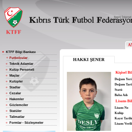
A
KTFF Bilgi Bankası
Futbolcular
HAKKI ŞENER
Teknik Adamlar
Kulüp Personeli
Kişisel Bi
Maçlar
Doğum Yeri
Kulüpler
Doğum Tari
Stadlar
Statü
Cezalar
Baba Adı
Hakemler
Lisans Bil
Gözlemciler
Lisans No
Statüler
Kulüp
Talimatlar
Kayıt Tarih
Formlar - Sözleşmeler
Lisans Verili