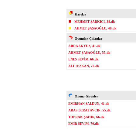
Kartlar
MEHMET ŞARKICI, 38.dk
AHMET ŞAŞAOĞLU, 48.dk
Oyundan Çıkanlar
ARDA AKYÜZ, 41.dk
AHMET ŞAŞAOĞLU, 55.dk
ENES SEVİM, 66.dk
ALİ TEZKAN, 70.dk
Oyuna Girenler
EMİRHAN SALDUN, 41.dk
ARAS BERAT AVCIN, 55.dk
TOPRAK ŞAHİN, 66.dk
EMİR SEVİM, 70.dk