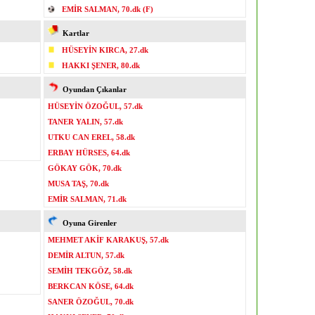
EMİR SALMAN, 70.dk (F)
Kartlar
HÜSEYİN KIRCA, 27.dk
HAKKI ŞENER, 80.dk
Oyundan Çıkanlar
HÜSEYİN ÖZOĞUL, 57.dk
TANER YALIN, 57.dk
UTKU CAN EREL, 58.dk
ERBAY HÜRSES, 64.dk
GÖKAY GÖK, 70.dk
MUSA TAŞ, 70.dk
EMİR SALMAN, 71.dk
Oyuna Girenler
MEHMET AKİF KARAKUŞ, 57.dk
DEMİR ALTUN, 57.dk
SEMİH TEKGÖZ, 58.dk
BERKCAN KÖSE, 64.dk
SANER ÖZOĞUL, 70.dk