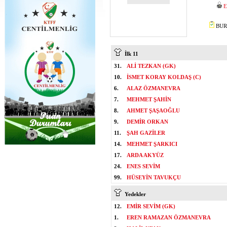
E
BURA
İlk 11
31.
ALİ TEZKAN (GK)
10.
İSMET KORAY KOLDAŞ (C)
6.
ALAZ ÖZMANEVRA
7.
MEHMET ŞAHİN
8.
AHMET ŞAŞAOĞLU
9.
DEMİR ORKAN
11.
ŞAH GAZİLER
14.
MEHMET ŞARKICI
17.
ARDA AKYÜZ
24.
ENES SEVİM
99.
HÜSEYİN TAVUKÇU
Yedekler
12.
EMİR SEVİM (GK)
1.
EREN RAMAZAN ÖZMANEVRA