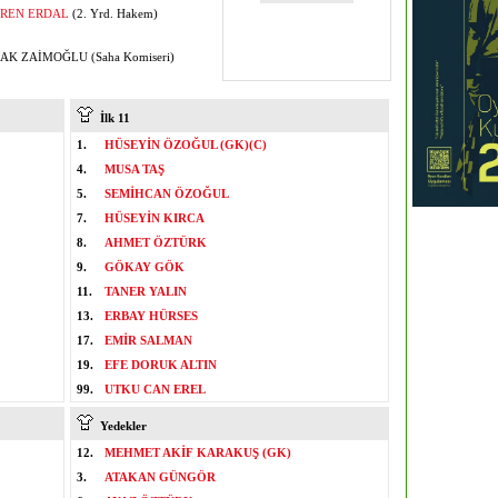
REN ERDAL
(2. Yrd. Hakem)
K ZAİMOĞLU (Saha Komiseri)
İlk 11
1.
HÜSEYİN ÖZOĞUL (GK)(C)
4.
MUSA TAŞ
5.
SEMİHCAN ÖZOĞUL
7.
HÜSEYİN KIRCA
8.
AHMET ÖZTÜRK
9.
GÖKAY GÖK
11.
TANER YALIN
13.
ERBAY HÜRSES
17.
EMİR SALMAN
19.
EFE DORUK ALTIN
99.
UTKU CAN EREL
Yedekler
12.
MEHMET AKİF KARAKUŞ (GK)
3.
ATAKAN GÜNGÖR