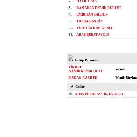
2.
HALİL UFAK
3.
RAMADAN DEMİR DÜRÜST
4.
EMİRHAN SALDUN
5.
TOPRAK ŞAHİN
26.
YUSUF AYKAN GENEL
66.
ARAS BERAT AVCIN
Kulüp Personeli
FİKRET
Yönetici
NAMIKKEMALOĞLU
ÖZKAN GAZİLER
Teknik Direktö
Goller
ARAS BERAT AVCIN, 65.dk (F)