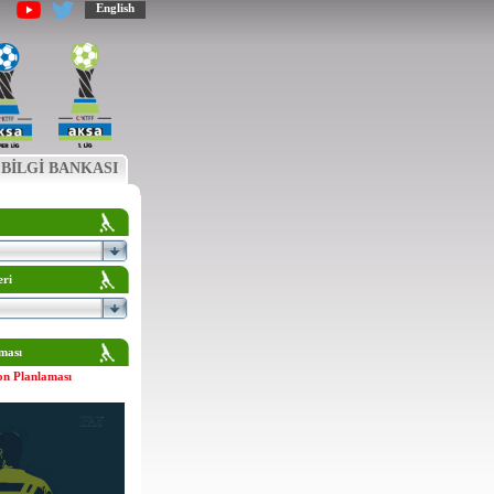
English
BİLGİ BANKASI
eri
ması
on Planlaması