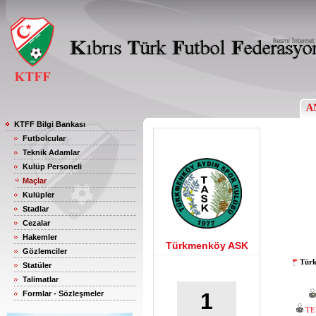
A
KTFF Bilgi Bankası
Futbolcular
Teknik Adamlar
Kulüp Personeli
Maçlar
Kulüpler
Stadlar
Cezalar
Hakemler
Türkmenköy ASK
Gözlemciler
Türk
Statüler
Talimatlar
1
Formlar - Sözleşmeler
TE