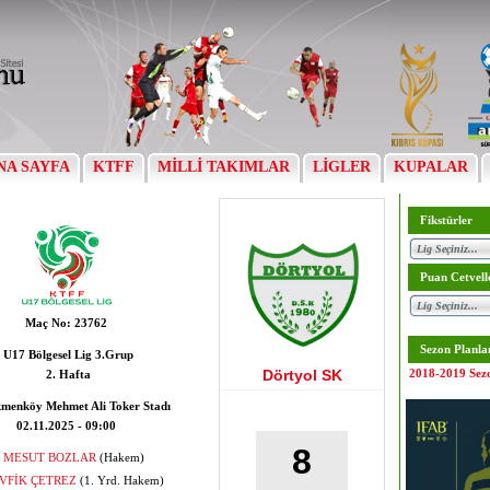
NA SAYFA
KTFF
MİLLİ TAKIMLAR
LİGLER
KUPALAR
Fikstürler
Puan Cetvell
Maç No:
23762
Sezon Planla
U17 Bölgesel Lig 3.Grup
Dörtyol SK
2018-2019 Sez
2. Hafta
menköy Mehmet Ali Toker Stadı
02.11.2025 - 09:00
8
MESUT BOZLAR
(Hakem)
VFİK ÇETREZ
(1. Yrd. Hakem)