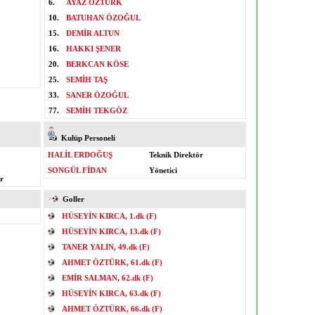
6.
AYAZ ÖZTÜRK
10.
BATUHAN ÖZOĞUL
15.
DEMİR ALTUN
16.
HAKKI ŞENER
20.
BERKCAN KÖSE
25.
SEMİH TAŞ
33.
SANER ÖZOĞUL
77.
SEMİH TEKGÖZ
Kulüp Personeli
HALİL ERDOĞUŞ
Teknik Direktör
SONGÜL FİDAN
Yönetici
r
Goller
HÜSEYİN KIRCA, 1.dk (F)
HÜSEYİN KIRCA, 13.dk (F)
TANER YALIN, 49.dk (F)
AHMET ÖZTÜRK, 61.dk (F)
EMİR SALMAN, 62.dk (F)
HÜSEYİN KIRCA, 63.dk (F)
AHMET ÖZTÜRK, 66.dk (F)