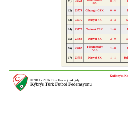
11)
23943
0 - 1
SK
12)
23779
Cihangir GSK
0 - 0
13)
23776
Dörtyol SK
3 - 3
S
14)
23772
Taşkent TSK
1 - 0
15)
23769
Dörtyol SK
2 - 0
M
Türkmenköy
16)
23762
1 - 8
ASK
17)
23755
Dörtyol SK
1 - 1
De
Kullaným Ko
© 2011 - 2026 Tüm Haklarý saklýdýr.
K
ýbrýs
T
ürk
F
utbol
F
ederasyonu