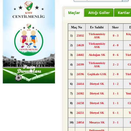
Maçlar
Attığı Goller
Kartlar
Maç No
Ev Sahibi
Skor
Türkmenköy
Küç
1)
25032
0 - 3
ASK
Türkmenköy
2)
24628
4 - 0
M
ASK
3)
24602
Akdoğan SK
0 - 6
Tür
Türkmenköy
4)
24599
2 - 2
Ci
ASK
5)
24596
Geçitkale GSK
2 - 0
Tür
6)
24414
Dörtyol SK
1 - 2
Y
7)
24302
Dörtyol SK
1 - 1
Yen
8)
24258
Dörtyol SK
1 - 1
Ci
9)
24251
Dörtyol SK
6 - 1
T
10)
24054
Mesarya SK
3 - 1
Değirmenlik