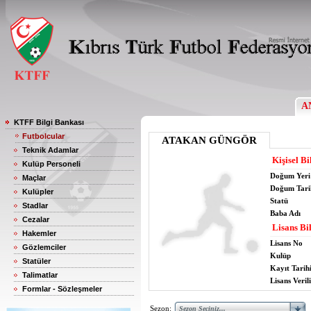
A
KTFF Bilgi Bankası
Futbolcular
ATAKAN GÜNGÖR
Teknik Adamlar
Kişisel Bi
Kulüp Personeli
Doğum Yeri
Maçlar
Doğum Tari
Kulüpler
Statü
Stadlar
Baba Adı
Cezalar
Lisans Bil
Hakemler
Lisans No
Gözlemciler
Kulüp
Statüler
Kayıt Tarih
Talimatlar
Lisans Verili
Formlar - Sözleşmeler
Sezon: