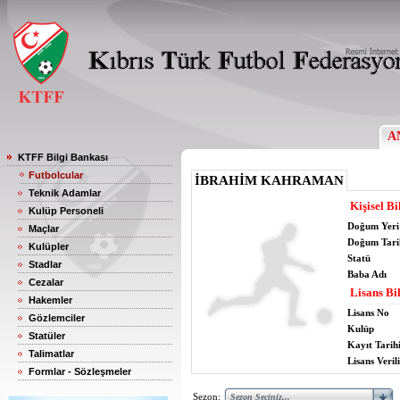
A
KTFF Bilgi Bankası
Futbolcular
İBRAHİM KAHRAMAN
Teknik Adamlar
Kişisel Bi
Kulüp Personeli
Doğum Yeri
Maçlar
Doğum Tari
Kulüpler
Statü
Stadlar
Baba Adı
Cezalar
Lisans Bil
Hakemler
Lisans No
Gözlemciler
Kulüp
Statüler
Kayıt Tarih
Talimatlar
Lisans Verili
Formlar - Sözleşmeler
Sezon: