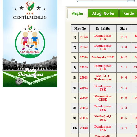
Maçlar
Attığı Goller
Kartlar
Maç No
Ev Sahibi
Skor
Dumlupınar
K
1)
25326
2 - 1
TSK
Dumlupınar
2)
25324
3 - 0
Y
TSK
3)
25320
Mutluyaka HSK
0 - 2
D
Dumlupınar
4)
25309
2 - 1
Gi
TSK
1461 İskele
5)
25095
0 - 6
D
Trabzonspor
Dumlupınar
6)
25092
4 - 1
TSK
Mormenekşe
7)
25089
0 - 9
D
GBSK
Dumlupınar
8)
25063
3 - 3
TSK
Yeniboğaziçi
9)
25055
0 - 5
D
DSK
Dumlupınar
10)
25048
3 - 1
TSK
Güvercinlik