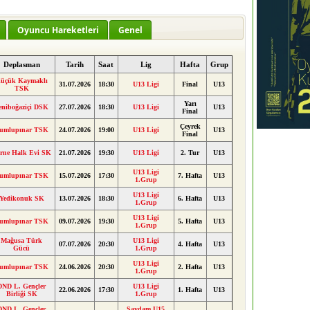
Oyuncu Hareketleri
Genel
Deplasman
Tarih
Saat
Lig
Hafta
Grup
üçük Kaymaklı
31.07.2026
18:30
U13 Ligi
Final
U13
TSK
Yarı
eniboğaziçi DSK
27.07.2026
18:30
U13 Ligi
U13
Final
Çeyrek
umlupınar TSK
24.07.2026
19:00
U13 Ligi
U13
Final
rne Halk Evi SK
21.07.2026
19:30
U13 Ligi
2. Tur
U13
U13 Ligi
umlupınar TSK
15.07.2026
17:30
7. Hafta
U13
1.Grup
U13 Ligi
Yedikonuk SK
13.07.2026
18:30
6. Hafta
U13
1.Grup
U13 Ligi
umlupınar TSK
09.07.2026
19:30
5. Hafta
U13
1.Grup
Mağusa Türk
U13 Ligi
07.07.2026
20:30
4. Hafta
U13
Gücü
1.Grup
U13 Ligi
umlupınar TSK
24.06.2026
20:30
2. Hafta
U13
1.Grup
DND L. Gençler
U13 Ligi
22.06.2026
17:30
1. Hafta
U13
Birliği SK
1.Grup
DND L. Gençler
Saydam U15