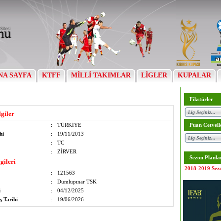
NA SAYFA
KTFF
MİLLİ TAKIMLAR
LİGLER
KUPALAR
Fikstürler
lgiler
:
TÜRKİYE
Puan Cetvell
hi
:
19/11/2013
:
TC
:
ZİRVER
Sezon Planla
gileri
2018-2019 Sez
:
121563
:
Dumlupınar TSK
i
:
04/12/2025
ş Tarihi
:
19/06/2026