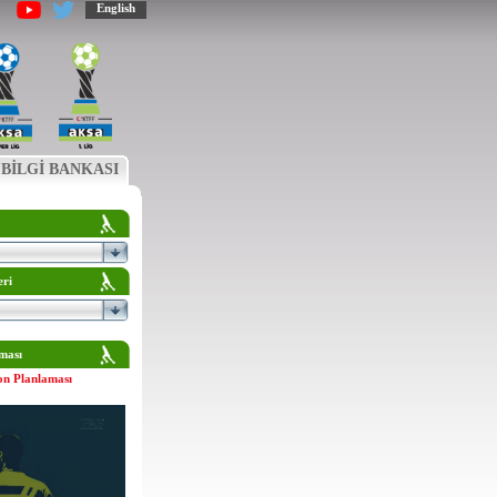
English
BİLGİ BANKASI
eri
ması
on Planlaması