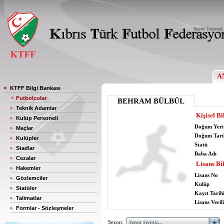
A
KTFF Bilgi Bankası
Futbolcular
BEHRAM BÜLBÜL
Teknik Adamlar
Kişisel Bi
Kulüp Personeli
Doğum Yeri
Maçlar
Doğum Tari
Kulüpler
Statü
Stadlar
Baba Adı
Cezalar
Lisans Bil
Hakemler
Lisans No
Gözlemciler
Kulüp
Statüler
Kayıt Tarih
Talimatlar
Lisans Verili
Formlar - Sözleşmeler
Sezon: