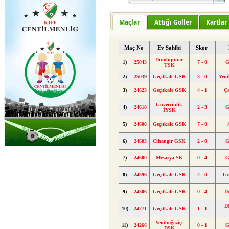
Maçlar
Attığı Goller
Kartlar
Maç No
Ev Sahibi
Skor
Dumlupınar
1)
25043
7 - 0
G
TSK
2)
25039
Geçitkale GSK
3 - 0
Yeni
3)
24623
Geçitkale GSK
4 - 1
Ç
Güvercinlik
4)
24618
2 - 3
G
İYSK
5)
24606
Geçitkale GSK
7 - 0
6)
24603
Cihangir GSK
2 - 0
G
7)
24600
Mesarya SK
0 - 4
G
8)
24596
Geçitkale GSK
2 - 0
Tü
9)
24306
Geçitkale GSK
0 - 4
D
D
10)
24271
Geçitkale GSK
1 - 1
Yeniboğaziçi
11)
24266
0 - 1
G
DSK