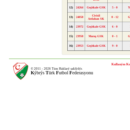
12)
24264
Geçitkale GSK
5 - 0
Y
Civisil
13)
24058
0 - 12
G
Ardahan SK
14)
23972
Geçitkale GSK
6 - 0
15)
23958
Maraş GSK
0 - 1
G
16)
23953
Geçitkale GSK
9 - 0
Kullaným Ko
© 2011 - 2026 Tüm Haklarý saklýdýr.
K
ýbrýs
T
ürk
F
utbol
F
ederasyonu