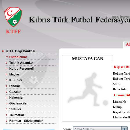
A
KTFF Bilgi Bankası
Futbolcular
MUSTAFA CAN
Teknik Adamlar
Kişisel Bi
Kulüp Personeli
Doğum Yeri
Maçlar
Doğum Tari
Kulüpler
Statü
Stadlar
Baba Adı
Cezalar
Lisans Bil
Hakemler
Lisans No
Gözlemciler
Kulüp
Statüler
Kayıt Tarih
Talimatlar
Lisans Verili
Formlar - Sözleşmeler
Sezon: