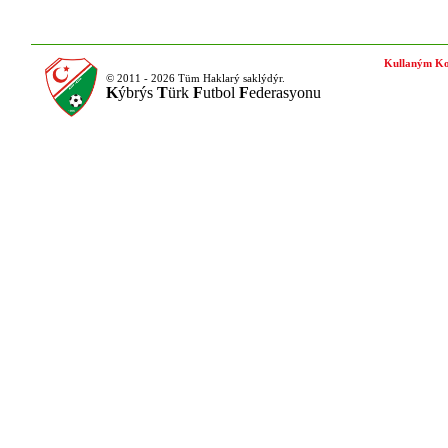
Kullaným Ko
© 2011 - 2026 Tüm Haklarý saklýdýr.
K
ýbrýs
T
ürk
F
utbol
F
ederasyonu