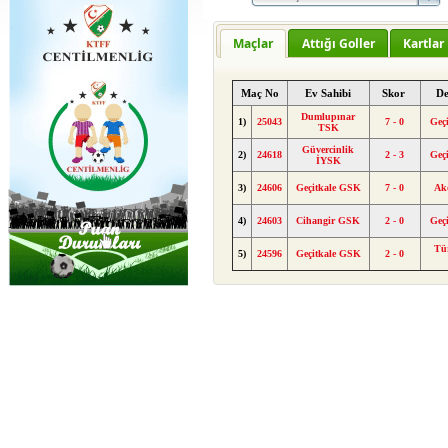
Maçlar
Attığı Goller
Kartlar
Maç No
Ev Sahibi
Skor
De
Dumlupınar
1)
25043
7 - 0
Geç
TSK
Güvercinlik
2)
24618
2 - 3
Geç
İYSK
3)
24606
Geçitkale GSK
7 - 0
Ak
4)
24603
Cihangir GSK
2 - 0
Geç
Tü
5)
24596
Geçitkale GSK
2 - 0