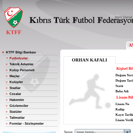
A
KTFF Bilgi Bankası
Futbolcular
ORHAN KAFALI
Teknik Adamlar
Kişisel Bi
Kulüp Personeli
Doğum Yeri
Maçlar
Doğum Tari
Kulüpler
Statü
Stadlar
Baba Adı
Cezalar
Lisans Bil
Hakemler
Lisans No
Gözlemciler
Kulüp
Statüler
Kayıt Tarih
Talimatlar
Lisans Verili
Formlar - Sözleşmeler
Sezon: