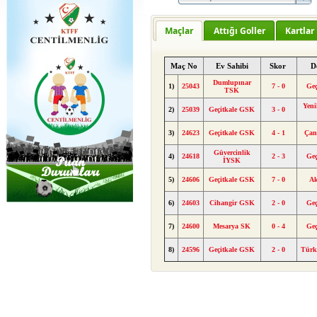
Maçlar
Attığı Goller
Kartlar
Maç No
Ev Sahibi
Skor
D
Dumlupınar
1)
25043
7 - 0
Geç
TSK
Yeni
2)
25039
Geçitkale GSK
3 - 0
3)
24623
Geçitkale GSK
4 - 1
Çan
Güvercinlik
4)
24618
2 - 3
Geç
İYSK
5)
24606
Geçitkale GSK
7 - 0
A
6)
24603
Cihangir GSK
2 - 0
Geç
7)
24600
Mesarya SK
0 - 4
Geç
8)
24596
Geçitkale GSK
2 - 0
Tür