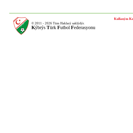
Kullaným Ko
© 2011 - 2026 Tüm Haklarý saklýdýr.
K
ýbrýs
T
ürk
F
utbol
F
ederasyonu