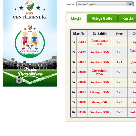
Sezon:
Maçlar
Attığı Goller
Kartlar
Maç No
Ev Sahibi
Skor
D
Dumlupınar
1)
25043
7 - 0
Geç
TSK
Yeni
2)
25039
Geçitkale GSK
3 - 0
3)
24623
Geçitkale GSK
4 - 1
Çan
Güvercinlik
4)
24618
2 - 3
Geç
İYSK
5)
24606
Geçitkale GSK
7 - 0
A
6)
24603
Cihangir GSK
2 - 0
Geç
7)
24600
Mesarya SK
0 - 4
Geç
8)
24596
Geçitkale GSK
2 - 0
Tür