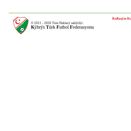
Kullaným Ko
© 2011 - 2026 Tüm Haklarý saklýdýr.
K
ýbrýs
T
ürk
F
utbol
F
ederasyonu