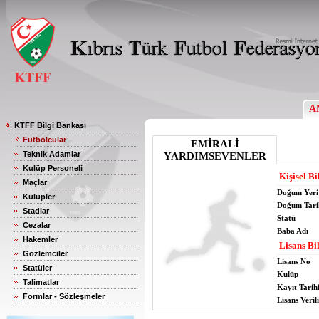
A
KTFF Bilgi Bankası
Futbolcular
EMİRALİ
Teknik Adamlar
YARDIMSEVENLER
Kulüp Personeli
Kişisel Bi
Maçlar
Doğum Yeri
Kulüpler
Doğum Tari
Stadlar
Statü
Cezalar
Baba Adı
Hakemler
Lisans Bil
Gözlemciler
Lisans No
Statüler
Kulüp
Talimatlar
Kayıt Tarih
Formlar - Sözleşmeler
Lisans Verili