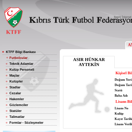
A
KTFF Bilgi Bankası
Futbolcular
ASIR HÜNKAR
Teknik Adamlar
AYTEKİN
Kulüp Personeli
Kişisel Bi
Maçlar
Doğum Yeri
Kulüpler
Doğum Tari
Stadlar
Statü
Cezalar
Baba Adı
Hakemler
Lisans Bil
Gözlemciler
Lisans No
Statüler
Kulüp
Talimatlar
Kayıt Tarih
Formlar - Sözleşmeler
Lisans Verili