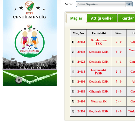
Sezon:
Maçlar
Attığı Goller
Kartlar
Maç No
Ev Sahibi
Skor
D
Dumlupınar
1)
25043
7 - 0
Geç
TSK
Yeni
2)
25039
Geçitkale GSK
3 - 0
3)
24623
Geçitkale GSK
4 - 1
Çan
Güvercinlik
4)
24618
2 - 3
Geç
İYSK
5)
24606
Geçitkale GSK
7 - 0
A
6)
24603
Cihangir GSK
2 - 0
Geç
7)
24600
Mesarya SK
0 - 4
Geç
8)
24596
Geçitkale GSK
2 - 0
Tür