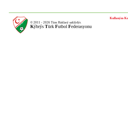
Kullaným Ko
© 2011 - 2026 Tüm Haklarý saklýdýr.
K
ýbrýs
T
ürk
F
utbol
F
ederasyonu