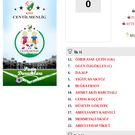
0
F
AYTE
MUS
İlk 11
12.
ÖMER ASAF ÇETİN (GK)
7.
OGÜN ÖZGÖKÇEN (C)
4.
İSA ALP
5.
YİĞİTCAN AKYÜZ
8.
BUĞRA ERSOY
10.
AHMET AKIN BABUTSALI
11.
CEMAL KOÇÇAT
15.
HÜSEYİN GÖKTEPE
17.
ABDÜLSAMET KAHVECİ
20.
MEHMETALİ ÖKSÜZ
22.
ABDULVEHAP TİKİCİ