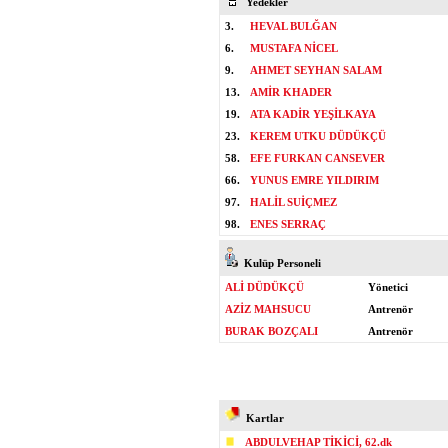
Yedekler
3.
HEVAL BULĞAN
6.
MUSTAFA NİCEL
9.
AHMET SEYHAN SALAM
13.
AMİR KHADER
19.
ATA KADİR YEŞİLKAYA
23.
KEREM UTKU DÜDÜKÇÜ
58.
EFE FURKAN CANSEVER
66.
YUNUS EMRE YILDIRIM
97.
HALİL SUİÇMEZ
98.
ENES SERRAÇ
Kulüp Personeli
ALİ DÜDÜKÇÜ
Yönetici
AZİZ MAHSUCU
Antrenör
BURAK BOZÇALI
Antrenör
Kartlar
ABDULVEHAP TİKİCİ, 62.dk