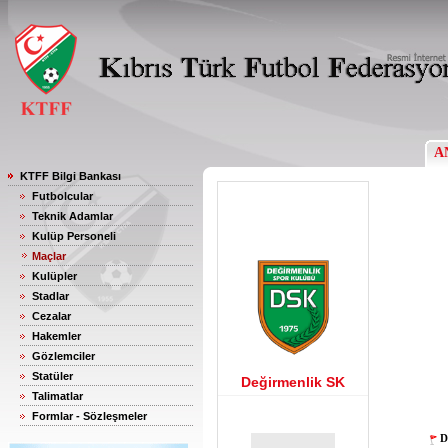
A
KTFF Bilgi Bankası
Futbolcular
Teknik Adamlar
Kulüp Personeli
Maçlar
Kulüpler
Stadlar
Cezalar
Hakemler
Gözlemciler
Statüler
Değirmenlik SK
Talimatlar
Formlar - Sözleşmeler
D