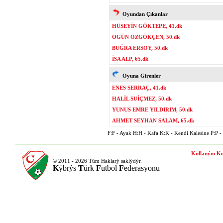
Oyundan Çıkanlar
HÜSEYİN GÖKTEPE, 41.dk
OGÜN ÖZGÖKÇEN, 50.dk
BUĞRA ERSOY, 50.dk
İSA ALP, 65.dk
Oyuna Girenler
ENES SERRAÇ, 41.dk
HALİL SUİÇMEZ, 50.dk
YUNUS EMRE YILDIRIM, 50.dk
AHMET SEYHAN SALAM, 65.dk
F:F - Ayak H:H - Kafa K:K - Kendi Kalesine P:P - P
Kullaným Ko
© 2011 - 2026 Tüm Haklarý saklýdýr.
K
ýbrýs
T
ürk
F
utbol
F
ederasyonu