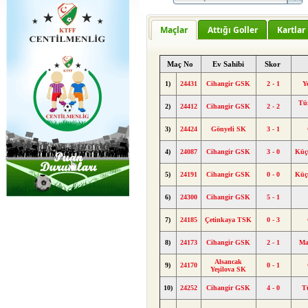
Maçlar
Attığı Goller
Kartlar
Maç No
Ev Sahibi
Skor
1)
24431
Cihangir GSK
2 - 1
Y
Tü
2)
24412
Cihangir GSK
2 - 2
3)
24424
Gönyeli SK
3 - 1
4)
24087
Cihangir GSK
3 - 0
Küç
5)
24191
Cihangir GSK
0 - 0
Küç
6)
24300
Cihangir GSK
5 - 1
7)
24185
Çetinkaya TSK
0 - 3
8)
24173
Cihangir GSK
2 - 1
Ma
Alsancak
9)
24170
0 - 1
Yeşilova SK
10)
24252
Cihangir GSK
4 - 0
T