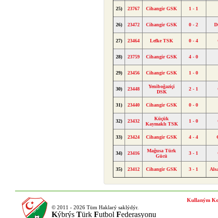
25)
23767
Cihangir GSK
1 - 1
26)
23472
Cihangir GSK
0 - 2
D
27)
23464
Lefke TSK
0 - 4
28)
23759
Cihangir GSK
4 - 0
29)
23456
Cihangir GSK
1 - 0
Yeniboğaziçi
30)
23448
2 - 1
DSK
31)
23440
Cihangir GSK
0 - 0
Küçük
32)
23432
1 - 0
Kaymaklı TSK
33)
23424
Cihangir GSK
4 - 4
Mağusa Türk
34)
23416
3 - 1
Gücü
35)
23412
Cihangir GSK
3 - 1
Als
Kullaným Ko
© 2011 - 2026 Tüm Haklarý saklýdýr.
K
ýbrýs
T
ürk
F
utbol
F
ederasyonu