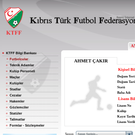
A
KTFF Bilgi Bankası
Futbolcular
AHMET ÇAKIR
Teknik Adamlar
Kişisel Bi
Kulüp Personeli
Doğum Yeri
Maçlar
Doğum Tari
Kulüpler
Statü
Stadlar
Baba Adı
Cezalar
Lisans Bil
Hakemler
Lisans No
Gözlemciler
Kulüp
Statüler
Kayıt Tarih
Talimatlar
Lisans Verili
Formlar - Sözleşmeler
Sezon: