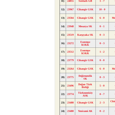
11)
24055
Serdarlı GB
1 - 7
12)
23967
Cihangir GSK
10 - 0
13)
23504
Cihangir GSK
6 - 0
Mo
14)
23948
Mesarya SK
0 - 1
15)
23519
Karşıyaka SK
0 - 3
Esentepe
16)
23272
0 - 3
KSKK
Esentepe
17)
23512
1 - 2
KSKK
18)
23779
Cihangir GSK
0 - 0
19)
23264
Cihangir GSK
6 - 0
Mo
Değirmenlik
20)
23775
0 - 3
SK
Doğan Türk
21)
23496
5 - 0
Birliği
Türkmenköy
22)
23774
0 - 7
ASK
Chi
23)
23488
Cihangir GSK
2 - 3
24)
23480
Yenicami AK
0 - 2