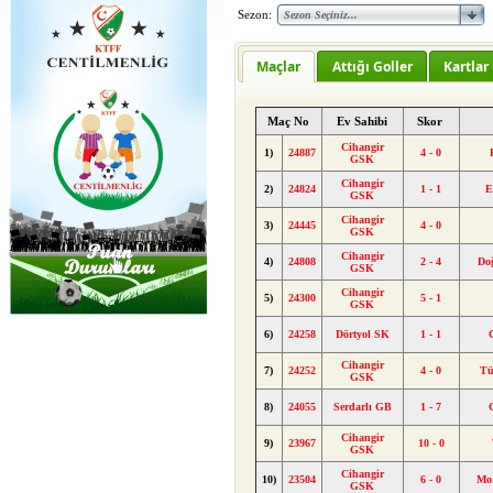
Sezon:
Maçlar
Attığı Goller
Kartlar
Maç No
Ev Sahibi
Skor
Cihangir
1)
24887
4 - 0
GSK
Cihangir
2)
24824
1 - 1
E
GSK
Cihangir
3)
24445
4 - 0
GSK
Cihangir
4)
24808
2 - 4
Doğ
GSK
Cihangir
5)
24300
5 - 1
GSK
6)
24258
Dörtyol SK
1 - 1
Cihangir
7)
24252
4 - 0
Tü
GSK
8)
24055
Serdarlı GB
1 - 7
Cihangir
9)
23967
10 - 0
GSK
Cihangir
10)
23504
6 - 0
Mo
GSK