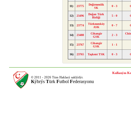
Değirmenlik
11)
23775
0 - 3
SK
Doğan Türk
12)
23496
5 - 0
Birliği
Türkmenköy
13)
23774
0 - 7
ASK
Cihangir
Chin
14)
23488
2 - 3
GSK
Cihangir
15)
23767
1 - 1
GSK
16)
23765
Taşkent TSK
0 - 3
Kullaným Ko
© 2011 - 2026 Tüm Haklarý saklýdýr.
K
ýbrýs
T
ürk
F
utbol
F
ederasyonu