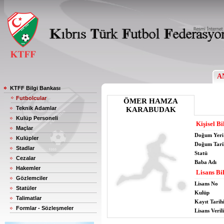
A
KTFF Bilgi Bankası
Futbolcular
ÖMER HAMZA
Teknik Adamlar
KARABUDAK
Kulüp Personeli
Kişisel Bi
Maçlar
Doğum Yeri
Kulüpler
Doğum Tari
Stadlar
Statü
Cezalar
Baba Adı
Hakemler
Lisans Bil
Gözlemciler
Lisans No
Statüler
Kulüp
Talimatlar
Kayıt Tarih
Formlar - Sözleşmeler
Lisans Verili