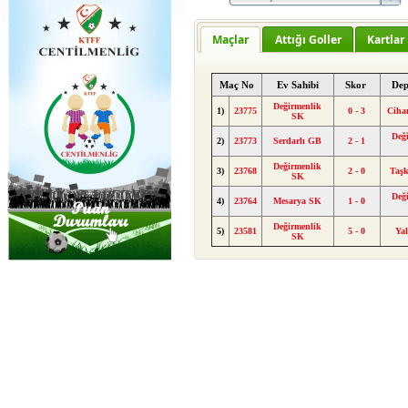
Maçlar
Attığı Goller
Kartlar
Maç No
Ev Sahibi
Skor
Dep
Değirmenlik
1)
23775
0 - 3
Ciha
SK
Değ
2)
23773
Serdarlı GB
2 - 1
Değirmenlik
3)
23768
2 - 0
Taş
SK
Değ
4)
23764
Mesarya SK
1 - 0
Değirmenlik
5)
23581
5 - 0
Ya
SK