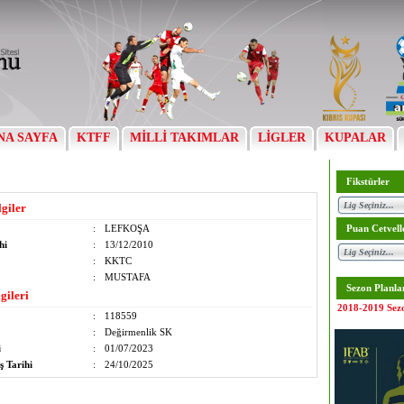
NA SAYFA
KTFF
MİLLİ TAKIMLAR
LİGLER
KUPALAR
Fikstürler
lgiler
:
LEFKOŞA
Puan Cetvell
hi
:
13/12/2010
:
KKTC
:
MUSTAFA
Sezon Planla
gileri
2018-2019 Sez
:
118559
:
Değirmenlik SK
i
:
01/07/2023
ş Tarihi
:
24/10/2025