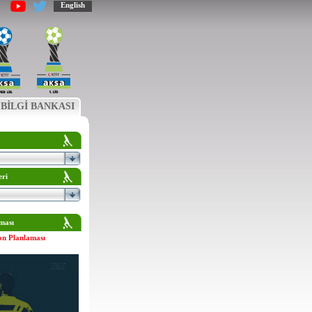
English
BİLGİ BANKASI
eri
ması
on Planlaması