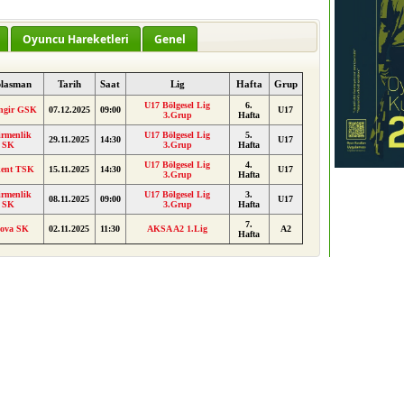
Oyuncu Hareketleri
Genel
lasman
Tarih
Saat
Lig
Hafta
Grup
U17 Bölgesel Lig
6.
ngir GSK
07.12.2025
09:00
U17
3.Grup
Hafta
irmenlik
U17 Bölgesel Lig
5.
29.11.2025
14:30
U17
SK
3.Grup
Hafta
U17 Bölgesel Lig
4.
kent TSK
15.11.2025
14:30
U17
3.Grup
Hafta
irmenlik
U17 Bölgesel Lig
3.
08.11.2025
09:00
U17
SK
3.Grup
Hafta
7.
lova SK
02.11.2025
11:30
AKSA A2 1.Lig
A2
Hafta