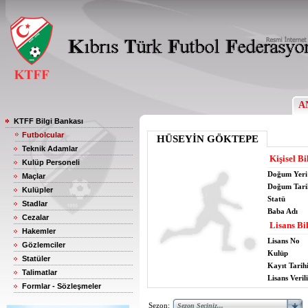
A
KTFF Bilgi Bankası
Futbolcular
HÜSEYİN GÖKTEPE
Teknik Adamlar
Kişisel Bi
Kulüp Personeli
Doğum Yeri
Maçlar
Doğum Tari
Kulüpler
Statü
Stadlar
Baba Adı
Cezalar
Lisans Bil
Hakemler
Lisans No
Gözlemciler
Kulüp
Statüler
Kayıt Tarih
Talimatlar
Lisans Verili
Formlar - Sözleşmeler
Sezon: