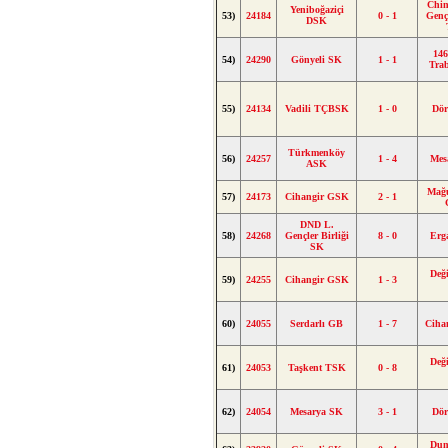
Chin
Yeniboğaziçi
53)
24184
0 - 1
Genç
DSK
146
54)
24290
Gönyeli SK
1 - 1
Tra
55)
24134
Vadili TÇBSK
1 - 0
Dör
Türkmenköy
56)
24257
1 - 4
Mes
ASK
Mağ
57)
24173
Cihangir GSK
2 - 1
DND L.
58)
24268
Gençler Birliği
8 - 0
Erg
SK
Değ
59)
24255
Cihangir GSK
1 - 3
60)
24055
Serdarlı GB
1 - 7
Ciha
Değ
61)
24053
Taşkent TSK
0 - 8
62)
24054
Mesarya SK
3 - 1
Dör
Dum