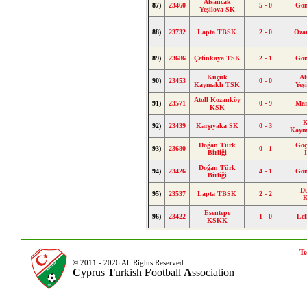
Alsancak
87)
23460
5 - 0
Gön
Yeşilova SK
88)
23732
Lapta TBSK
2 - 0
Oza
89)
23686
Çetinkaya TSK
2 - 1
Gön
Küçük
Al
90)
23453
0 - 0
Kaymaklı TSK
Yeş
Atoll Kozanköy
91)
23571
0 - 9
Ma
KSK
K
92)
23439
Karşıyaka SK
0 - 3
Kaym
Doğan Türk
Gö
93)
23680
0 - 1
Birliği
Doğan Türk
94)
23426
4 - 1
Gön
Birliği
D
95)
23537
Lapta TBSK
2 - 2
Esentepe
96)
23422
1 - 0
Le
KSKK
Te
© 2011 - 2026 All Rights Reserved.
C
yprus
T
urkish
F
ootball
A
ssociation