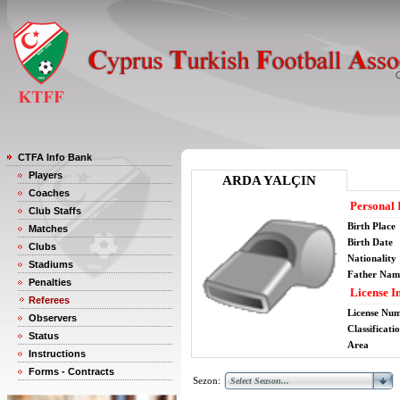
CTFA Info Bank
Players
ARDA YALÇIN
Coaches
Personal 
Club Staffs
Birth Place
Matches
Birth Date
Clubs
Nationality
Stadiums
Father Nam
Penalties
License I
Referees
License Nu
Observers
Classificati
Status
Area
Instructions
Forms - Contracts
Sezon: