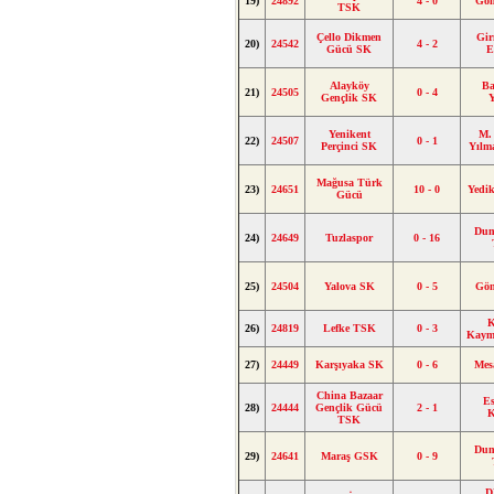
19)
24892
4 - 0
Gön
TSK
Çello Dikmen
Gir
20)
24542
4 - 2
Gücü SK
E
Alayköy
Ba
21)
24505
0 - 4
Gençlik SK
Yenikent
M. 
22)
24507
0 - 1
Perçinci SK
Yılm
Mağusa Türk
23)
24651
10 - 0
Yedi
Gücü
Dum
24)
24649
Tuzlaspor
0 - 16
25)
24504
Yalova SK
0 - 5
Gön
K
26)
24819
Lefke TSK
0 - 3
Kaym
27)
24449
Karşıyaka SK
0 - 6
Mes
China Bazaar
Es
28)
24444
Gençlik Gücü
2 - 1
TSK
Dum
29)
24641
Maraş GSK
0 - 9
D