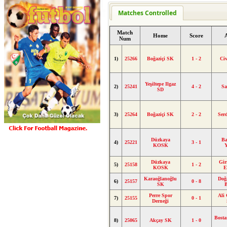
Matches Controlled
Match
Home
Score
Num
1)
25266
Boğaziçi SK
1 - 2
Civ
Yeşiltepe Ilgaz
2)
25241
4 - 2
S
SD
3)
25264
Boğaziçi SK
2 - 2
Ser
Düzkaya
Ba
4)
25221
3 - 1
KOSK
Düzkaya
Gir
5)
25158
1 - 2
KOSK
E
Karaoğlanoğlu
Doğ
6)
25157
0 - 8
SK
B
Perre Spor
Ali
7)
25155
0 - 1
Derneği
Bosta
8)
25065
Akçay SK
1 - 0