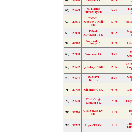
63)
23920
Gönyeli SK
0 - 4
M. Hacıali
Ha
64)
23629
5 - 1
Yılmazköy SK
DND L.
65)
23971
Gençler Birliği
5 - 0
Yedi
SK
Küçük
Doğ
66)
23909
0 - 2
Kaymaklı TSK
B
Göçmenköy
67)
23639
8 - 0
Bin
İYSK
A
68)
23930
Yenicami AK
3 - 1
Gen
Chin
69)
23522
Çetinkaya TSK
2 - 5
Genç
Düzkaya
Gö
70)
23631
0 - 1
KOSK
71)
23779
Cihangir GSK
0 - 0
Dör
Türk Ocağı
72)
23620
7 - 0
Lap
Limasol SK
Girne Halk Evi
Es
73)
23750
1 - 2
SK
Tür
74)
23747
Lapta TBSK
1 - 1
Lim