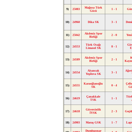
Mağusa Türk
9)
25083
1 - 1
Gön
Gücü
10)
24960
Dika SK
3 - 1
Dem
Akdeniz Spor
11)
25042
2 - 0
Yen
Birliği
Türk Ocağı
Gir
12)
24553
8 - 1
Limasol SK
E
Akdeniz Spor
K
13)
24589
2 - 1
Birliği
Kaym
Alsancak
Ağır
14)
24554
3 - 1
Yeşilova SK
Karaoğlanoğlu
Çell
15)
24555
0 - 4
SK
G
Çanakkale
Tür
16)
24619
1 - 1
TSK
Güvercinlik
17)
24618
2 - 3
Geçi
İYSK
18)
24903
Maraş GSK
1 - 7
Lap
Dumlupınar