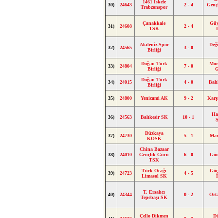
1461 İskele
30)
24643
2 - 4
Gençl
Trabzonspor
Çanakkale
Güv
31)
24608
2 - 4
TSK
Akdeniz Spor
Değ
32)
24565
3 - 0
Birliği
Doğan Türk
Mor
33)
24804
7 - 0
Birliği
Doğan Türk
34)
24015
4 - 0
Balı
Birliği
35)
24800
Yenicami AK
9 - 2
Karş
Ha
36)
24563
Balıkesir SK
10 - 1
Düzkaya
37)
24730
5 - 1
Ma
KOSK
China Bazaar
38)
24010
Gençlik Gücü
6 - 0
Gön
TSK
Türk Ocağı
Gö
39)
24723
4 - 5
Limasol SK
T. Ersalıcı
40)
24344
0 - 2
Ort
Tepebaşı SK
Çello Dikmen
D