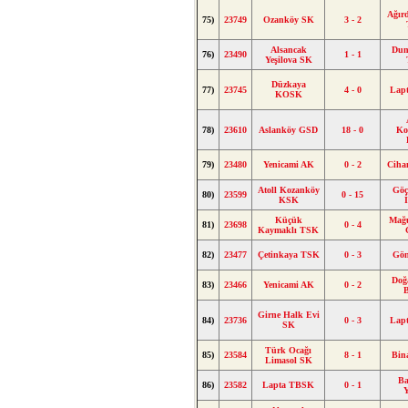
Ağır
75)
23749
Ozanköy SK
3 - 2
Alsancak
Dum
76)
23490
1 - 1
Yeşilova SK
Düzkaya
77)
23745
4 - 0
Lap
KOSK
78)
23610
Aslanköy GSD
18 - 0
Ko
79)
23480
Yenicami AK
0 - 2
Ciha
Atoll Kozanköy
Gö
80)
23599
0 - 15
KSK
Küçük
Mağ
81)
23698
0 - 4
Kaymaklı TSK
82)
23477
Çetinkaya TSK
0 - 3
Gön
Doğ
83)
23466
Yenicami AK
0 - 2
B
Girne Halk Evi
84)
23736
0 - 3
Lap
SK
Türk Ocağı
85)
23584
8 - 1
Bin
Limasol SK
Ba
86)
23582
Lapta TBSK
0 - 1