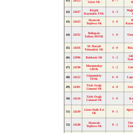
41)
24523
0 - 7
Gücü SK
Küçük
Mağ
42)
24437
4 - 3
Kaymaklı TSK
Alsancak
K
43)
24433
2 - 0
Yeşilova SK
Kaym
Bellapais
44)
24332
1 - 0
Oza
Tatlısu HOSK
M. Hacıali
45)
24456
4 - 0
Bin
Yılmazköy SK
146
46)
23996
Balıkesir SK
3 - 2
Tra
Mormenekşe
47)
24190
1 - 2
Gön
GBSK
Göçmenköy
48)
24222
6 - 0
Lap
İYSK
Türk Ocağı
49)
24301
4 - 0
Ser
Limasol SK
Türk Ocağı
50)
24216
5 - 0
Ko
Limasol SK
Girne Halk Evi
Ağır
51)
24249
0 - 5
SK
Alsancak
Tür
52)
24248
0 - 2
Yeşilova SK
Lim