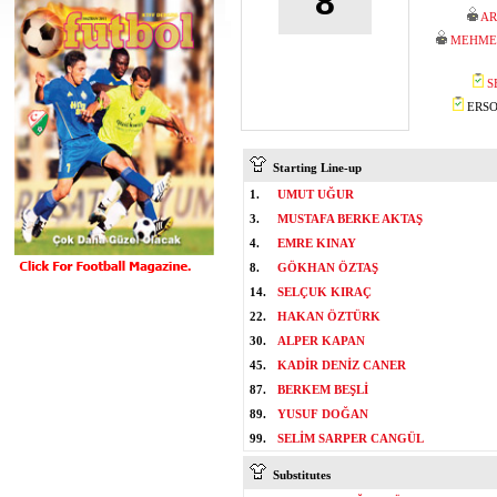
8
AR
MEHMET
S
ERSOY
Starting Line-up
1.
UMUT UĞUR
3.
MUSTAFA BERKE AKTAŞ
4.
EMRE KINAY
8.
GÖKHAN ÖZTAŞ
14.
SELÇUK KIRAÇ
22.
HAKAN ÖZTÜRK
30.
ALPER KAPAN
45.
KADİR DENİZ CANER
87.
BERKEM BEŞLİ
89.
YUSUF DOĞAN
99.
SELİM SARPER CANGÜL
Substitutes