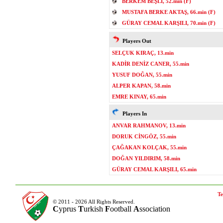
BERKEM BEŞLİ, 52.min (F)
MUSTAFA BERKE AKTAŞ, 66.min (F)
GÜRAY CEMAL KARŞILI, 70.min (F)
Players Out
SELÇUK KIRAÇ, 13.min
KADİR DENİZ CANER, 55.min
YUSUF DOĞAN, 55.min
ALPER KAPAN, 58.min
EMRE KINAY, 65.min
Players In
ANVAR RAHMANOV, 13.min
DORUK CİNGÖZ, 55.min
ÇAĞAKAN KOLÇAK, 55.min
DOĞAN YILDIRIM, 58.min
GÜRAY CEMAL KARŞILI, 65.min
Te
© 2011 - 2026 All Rights Reserved.
C
yprus
T
urkish
F
ootball
A
ssociation