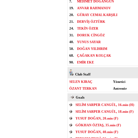
7.
MEHMET DOĞANGÜN
19.
ANVAR RAHMANOV
20.
GÜRAY CEMAL KARŞILI
21.
DERVİŞ ÖZTÜRK
24.
TEKİN ÖZER
31.
DORUK CİNGÖZ
40.
YUNUS SAYAR
50.
DOĞAN YILDIRIM
68.
ÇAĞAKAN KOLÇAK
90.
EMİR EKE
Club Staff
SELEN KIRAÇ
Yönetici
ÖZANT TERKAN
Antrenör
Goals
SELİM SARPER CANGÜL, 16.min (H)
SELİM SARPER CANGÜL, 18.min (F)
YUSUF DOĞAN, 20.min (F)
GÖKHAN ÖZTAŞ, 35.min (F)
YUSUF DOĞAN, 40.min (F)