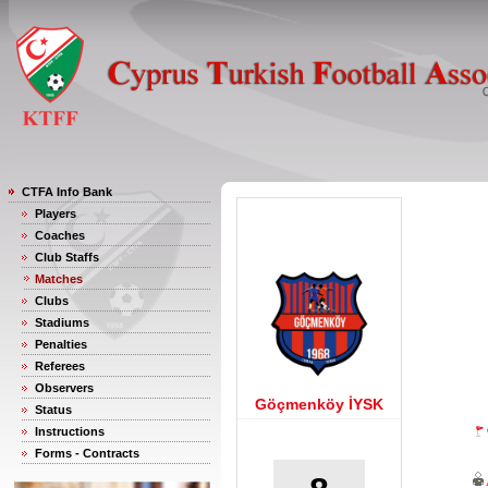
CTFA Info Bank
Players
Coaches
Club Staffs
Matches
Clubs
Stadiums
Penalties
Referees
Observers
Göçmenköy İYSK
Status
Instructions
Forms - Contracts