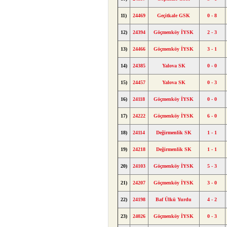
11)
24469
Geçitkale GSK
0 - 8
12)
24394
Göçmenköy İYSK
2 - 3
13)
24466
Göçmenköy İYSK
3 - 1
14)
24385
Yalova SK
0 - 0
15)
24457
Yalova SK
0 - 3
16)
24118
Göçmenköy İYSK
0 - 0
17)
24222
Göçmenköy İYSK
6 - 0
18)
24114
Değirmenlik SK
1 - 1
19)
24218
Değirmenlik SK
1 - 1
20)
24103
Göçmenköy İYSK
5 - 3
21)
24207
Göçmenköy İYSK
3 - 0
22)
24198
Baf Ülkü Yurdu
4 - 2
23)
24026
Göçmenköy İYSK
0 - 3