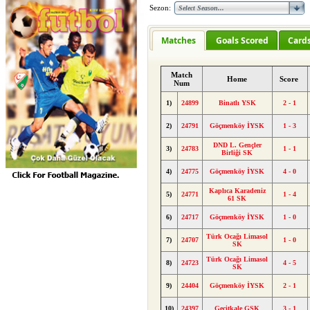
Sezon:
Matches
Goals Scored
Card
Match
Home
Score
Num
1)
24899
Binatlı YSK
2 - 1
2)
24791
Göçmenköy İYSK
1 - 3
DND L. Gençler
3)
24783
1 - 1
Birliği SK
4)
24775
Göçmenköy İYSK
4 - 0
Kaplıca Karadeniz
5)
24771
1 - 4
61 SK
6)
24717
Göçmenköy İYSK
1 - 0
Türk Ocağı Limasol
7)
24707
1 - 0
SK
Türk Ocağı Limasol
8)
24723
4 - 5
SK
9)
24404
Göçmenköy İYSK
2 - 1
10)
24397
Geçitkale GSK
3 - 1