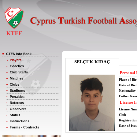
CTFA Info Bank
Players
SELÇUK KIRAÇ
Coaches
Club Staffs
Personal 
Matches
Place of Bir
Clubs
Date of Bir
Stadiums
Nationality
Father Nam
Penalties
License I
Referees
Observers
License Nu
Club
Status
Registratio
Instructions
Date of Issu
Forms - Contracts