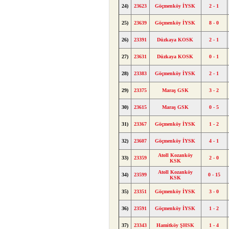
24)
23623
Göçmenköy İYSK
2 - 1
25)
23639
Göçmenköy İYSK
8 - 0
26)
23391
Düzkaya KOSK
2 - 1
27)
23631
Düzkaya KOSK
0 - 1
28)
23383
Göçmenköy İYSK
2 - 1
29)
23375
Maraş GSK
3 - 2
30)
23615
Maraş GSK
0 - 5
31)
23367
Göçmenköy İYSK
1 - 2
32)
23607
Göçmenköy İYSK
4 - 1
Atoll Kozanköy
33)
23359
2 - 0
KSK
Atoll Kozanköy
34)
23599
0 - 15
KSK
35)
23351
Göçmenköy İYSK
3 - 0
36)
23591
Göçmenköy İYSK
1 - 2
37)
23343
Hamitköy ŞHSK
1 - 4