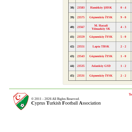
38)
23583
Hamitköy ŞHSK
0 - 4
39)
23575
Göçmenköy İYSK
9 - 0
M. Hacıali
40)
23567
4 - 3
Yılmazköy SK
41)
23559
Göçmenköy İYSK
5 - 0
42)
23551
Lapta TBSK
2 - 2
43)
23543
Göçmenköy İYSK
1 - 0
44)
23535
Aslanköy GSD
1 - 2
45)
23531
Göçmenköy İYSK
2 - 2
Te
© 2011 - 2026 All Rights Reserved.
C
yprus
T
urkish
F
ootball
A
ssociation