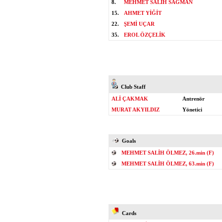
8.
MEHMET SALİH SAĞMAN
15.
AHMET YİĞİT
22.
ŞEMİ UÇAR
35.
EROL ÖZÇELİK
Club Staff
ALİ ÇAKMAK
Antrenör
MURAT AKYILDIZ
Yönetici
Goals
MEHMET SALİH ÖLMEZ, 26.min (F)
MEHMET SALİH ÖLMEZ, 63.min (F)
Cards