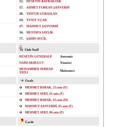
12.
HÜSEYİN BAYRAKTAR
17.
AHMET FURKAN ŞANVERDİ
20.
TAYFUR GÜRASLAN
24.
YUSUF UÇAR
27.
MAHMUT ŞANVERDİ
34.
MUSTAFA SAYLIK
77.
ŞAHİN AVCİL
Club Staff
HÜSEYİN GÜNERALP
Antrenör
NAİM AKBULUT
Yönetici
MUHAMMED SERHAD
Malzemeci
TATLI
Goals
MEHMET BARAK, 23.min (F)
MEHMET SERT, 61.min (F)
MEHMET BARAK, 65.min (H)
MAHMUT ŞANVERDİ, 85.min (F)
MEHMET SERT, 86.min (F)
Cards