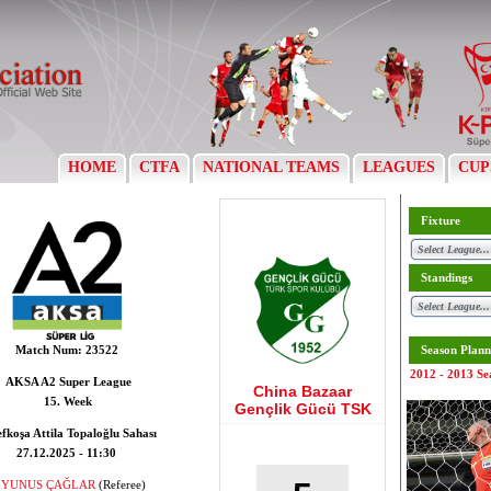
HOME
CTFA
NATIONAL TEAMS
LEAGUES
CUP
Fixture
Standings
Match Num:
23522
Season Plann
2012 - 2013 Se
AKSA A2 Super League
China Bazaar
15. Week
Gençlik Gücü TSK
fkoşa Attila Topaloğlu Sahası
27.12.2025 - 11:30
YUNUS ÇAĞLAR
(Referee)