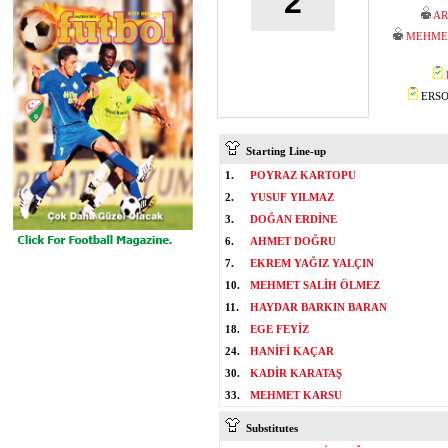
2
AR
MEHMET
ERSOY
Starting Line-up
1.
POYRAZ KARTOPU
2.
YUSUF YILMAZ
3.
DOĞAN ERDİNE
6.
AHMET DOĞRU
7.
EKREM YAĞIZ YALÇIN
10.
MEHMET SALİH ÖLMEZ
11.
HAYDAR BARKIN BARAN
18.
EGE FEYİZ
24.
HANİFİ KAÇAR
30.
KADİR KARATAŞ
33.
MEHMET KARSU
Substitutes