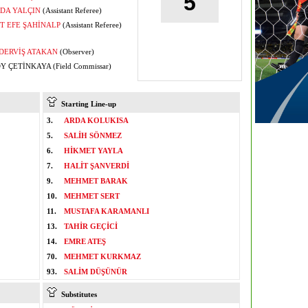
5
DA YALÇIN
(Assistant Referee)
 EFE ŞAHİNALP
(Assistant Referee)
DERVİŞ ATAKAN
(Observer)
 ÇETİNKAYA (Field Commissar)
Starting Line-up
3.
ARDA KOLUKISA
5.
SALİH SÖNMEZ
6.
HİKMET YAYLA
7.
HALİT ŞANVERDİ
9.
MEHMET BARAK
10.
MEHMET SERT
11.
MUSTAFA KARAMANLI
13.
TAHİR GEÇİCİ
14.
EMRE ATEŞ
70.
MEHMET KURKMAZ
93.
SALİM DÜŞÜNÜR
Substitutes