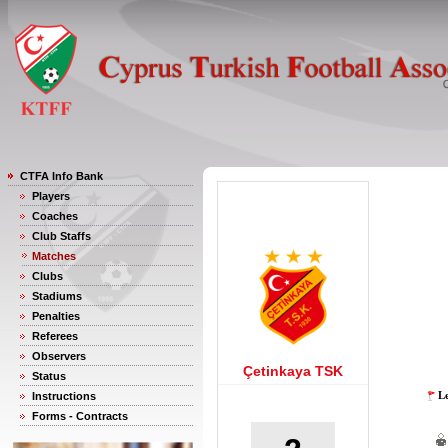
CTFA Info Bank
Players
Coaches
Club Staffs
Matches
Clubs
Stadiums
Penalties
Referees
Observers
Çetinkaya TSK
Status
Le
Instructions
Forms - Contracts