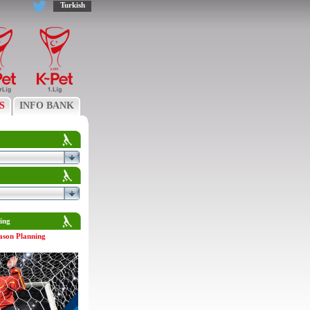
Turkish
S
INFO BANK
ing
ason Planning