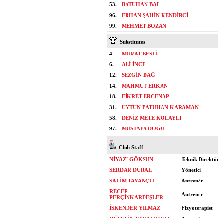
53.
BATUHAN BAL
96.
ERHAN ŞAHİN KENDİRCİ
99.
MEHMET BOZAN
Substitutes
4.
MURAT BESLİ
6.
ALİ İNCE
12.
SEZGİN DAĞ
14.
MAHMUT ERKAN
18.
FİKRET ERCENAP
31.
UYTUN BATUHAN KARAMAN
58.
DENİZ METE KOLAYLI
97.
MUSTAFA DOĞU
Club Staff
NİYAZİ GÖKSUN
Teknik Direktö
SERDAR DURAL
Yönetici
SALİM TAYANÇLI
Antrenör
RECEP
Antrenör
PERÇİNKARDEŞLER
İSKENDER YILMAZ
Fizyoterapist