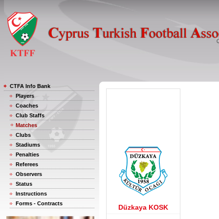
CTFA Info Bank
Players
Coaches
Club Staffs
Matches
Clubs
Stadiums
Penalties
Referees
Observers
Status
Instructions
Forms - Contracts
Düzkaya KOSK