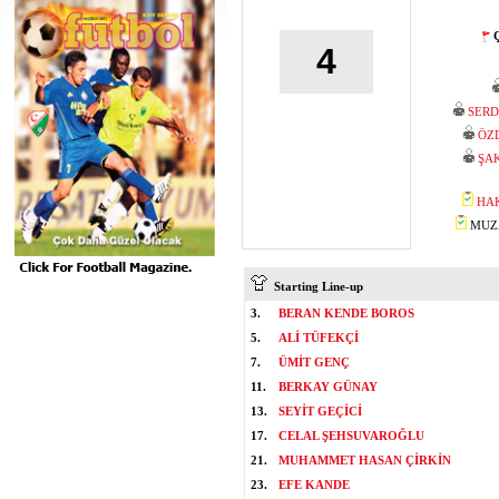
Ç
4
SERD
ÖZ
ŞA
HA
MUZA
Starting Line-up
3.
BERAN KENDE BOROS
5.
ALİ TÜFEKÇİ
7.
ÜMİT GENÇ
11.
BERKAY GÜNAY
13.
SEYİT GEÇİCİ
17.
CELAL ŞEHSUVAROĞLU
21.
MUHAMMET HASAN ÇİRKİN
23.
EFE KANDE