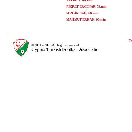
ALİ İNCE, 46.min
FİKRET ERCENAP, 59.min
SEZGİN DAĞ, 68.min
MAHMUT ERKAN, 90.min
Te
© 2011 - 2026 All Rights Reserved.
C
yprus
T
urkish
F
ootball
A
ssociation