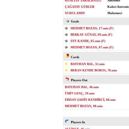
HÜSEYİN YARALIOĞLU
Antrenör
ÇAĞATAY GÜRLER
Kaleci Antrenö
NURUL AMIN
Malzemeci
Goals
MEHMET BOZAN, 17.min (F)
BERKAY GÜNAY, 69.min (F)
EFE KANDE, 85.min (F)
MEHMET BOZAN, 87.min (F)
Cards
BATUHAN BAL, 32.min
BERAN KENDE BOROS, 78.min
Players Out
BATUHAN BAL, 46.min
ÜMİT GENÇ, 59.min
ERHAN ŞAHİN KENDİRCİ, 68.min
MEHMET BOZAN, 90.min
Players In