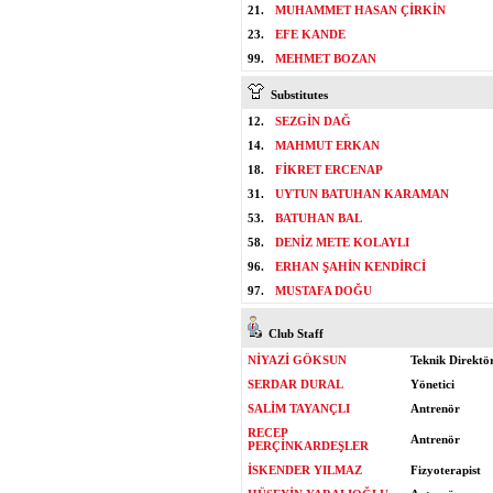
21.
MUHAMMET HASAN ÇİRKİN
23.
EFE KANDE
99.
MEHMET BOZAN
Substitutes
12.
SEZGİN DAĞ
14.
MAHMUT ERKAN
18.
FİKRET ERCENAP
31.
UYTUN BATUHAN KARAMAN
53.
BATUHAN BAL
58.
DENİZ METE KOLAYLI
96.
ERHAN ŞAHİN KENDİRCİ
97.
MUSTAFA DOĞU
Club Staff
NİYAZİ GÖKSUN
Teknik Direktö
SERDAR DURAL
Yönetici
SALİM TAYANÇLI
Antrenör
RECEP
Antrenör
PERÇİNKARDEŞLER
İSKENDER YILMAZ
Fizyoterapist