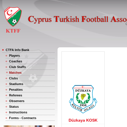
CTFA Info Bank
Players
Coaches
Club Staffs
Matches
Clubs
Stadiums
Penalties
Referees
Observers
Status
Instructions
Forms - Contracts
Düzkaya KOSK