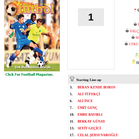
Ç
1
YALÇ
M
UTKU
BE
Starting Line-up
3.
BERAN KENDE BOROS
5.
ALİ TÜFEKÇİ
6.
ALİ İNCE
7.
ÜMİT GENÇ
10.
EMRE BAYIRLI
11.
BERKAY GÜNAY
13.
SEYİT GEÇİCİ
17.
CELAL ŞEHSUVAROĞLU