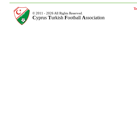
Te
© 2011 - 2026 All Rights Reserved.
C
yprus
T
urkish
F
ootball
A
ssociation