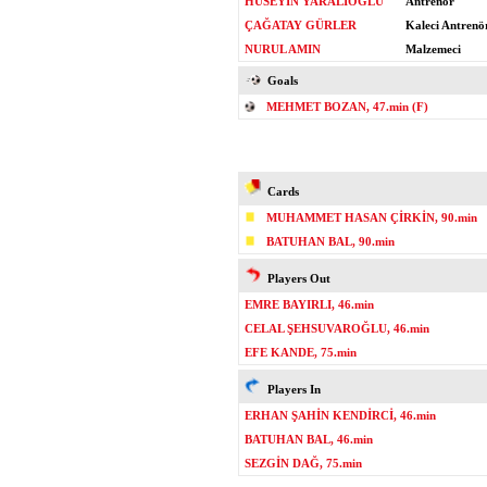
HÜSEYİN YARALIOĞLU
Antrenör
ÇAĞATAY GÜRLER
Kaleci Antrenö
NURUL AMIN
Malzemeci
Goals
MEHMET BOZAN, 47.min (F)
Cards
MUHAMMET HASAN ÇİRKİN, 90.min
BATUHAN BAL, 90.min
Players Out
EMRE BAYIRLI, 46.min
CELAL ŞEHSUVAROĞLU, 46.min
EFE KANDE, 75.min
Players In
ERHAN ŞAHİN KENDİRCİ, 46.min
BATUHAN BAL, 46.min
SEZGİN DAĞ, 75.min