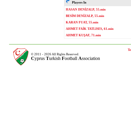
Players In
HASAN DENİZALP, 55.min
BESİM DENİZALP, 55.min
KARAN FUAT, 55.min
AHMET FAİK TATLISES, 61.min
AHMET KUŞAF, 71.min
Te
© 2011 - 2026 All Rights Reserved.
C
yprus
T
urkish
F
ootball
A
ssociation