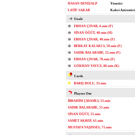
HASAN DENİZALP
Yönetici
LATİF SAKAR
Kaleci Antrenör
Goals
ERHAN ÇINAR, 6.min (F)
SİNAN ÖĞÜT, 40.min (H)
ERHAN ÇINAR, 48.min (F)
BERKAY KALAKCI, 50.min (F)
SADIK BALARABE, 52.min (F)
ERHAN ÇINAR, 78.min (F)
GÖKHAN YAVUZ, 86.min (K)
Cards
BARIŞ DOLU, 33.min
Players Out
İBRAHİM ÇIDAMLI, 55.min
SADIK BALARABE, 55.min
SİNAN ÖĞÜT, 55.min
SAMET AKREP, 61.min
MUSTAFA YAŞINSES, 71.min