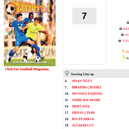
7
HA
GÜ
TUF
T
HA
Starting Line-up
4.
SİNAN ÖĞÜT
7.
İBRAHİM ÇIDAMLI
10.
MUSTAFA YAŞINSES
11.
SADIK BALARABE
14.
MERT ATEŞ
17.
ERHAN ÇINAR
18.
RECEP ARKOL
19.
ALİ AKBULUT