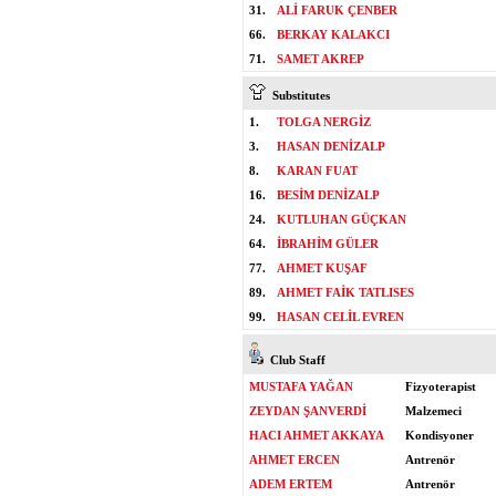
31.
ALİ FARUK ÇENBER
66.
BERKAY KALAKCI
71.
SAMET AKREP
Substitutes
1.
TOLGA NERGİZ
3.
HASAN DENİZALP
8.
KARAN FUAT
16.
BESİM DENİZALP
24.
KUTLUHAN GÜÇKAN
64.
İBRAHİM GÜLER
77.
AHMET KUŞAF
89.
AHMET FAİK TATLISES
99.
HASAN CELİL EVREN
Club Staff
MUSTAFA YAĞAN
Fizyoterapist
ZEYDAN ŞANVERDİ
Malzemeci
HACI AHMET AKKAYA
Kondisyoner
AHMET ERCEN
Antrenör
ADEM ERTEM
Antrenör