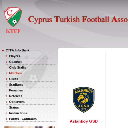
CTFA Info Bank
Players
Coaches
Club Staffs
Matches
Clubs
Stadiums
Penalties
Referees
Observers
Status
Instructions
Forms - Contracts
Aslanköy GSD