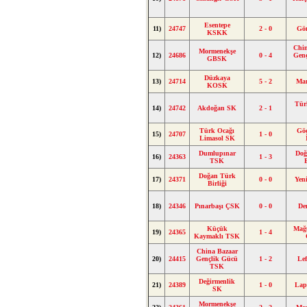
Esentepe
11)
24747
2 - 0
Gö
KSKK
Chi
Mormenekşe
12)
24686
0 - 4
Gen
GBSK
Düzkaya
13)
24714
5 - 2
Ma
KOSK
Tür
14)
24742
Akdoğan SK
2 - 1
Türk Ocağı
Gö
15)
24707
1 - 0
Limasol SK
Dumlupınar
Doğ
16)
24363
1 - 3
TSK
Doğan Türk
17)
24371
0 - 0
Yen
Birliği
18)
24346
Pınarbaşı ÇSK
0 - 0
De
Küçük
Mağ
19)
24365
1 - 4
Kaymaklı TSK
China Bazaar
20)
24415
Gençlik Gücü
1 - 2
Le
TSK
Değirmenlik
21)
24389
1 - 0
Lap
SK
Mormenekşe