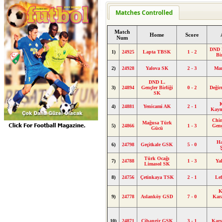
Matches Controlled
Match
Home
Score
Num
DND 
1)
24925
Lapta TBSK
1 - 2
Bi
2)
24928
Yalova SK
2 - 3
Ma
DND L.
3)
24894
Gençler Birliği
0 - 2
Deği
SK
4)
24881
Yenicami AK
2 - 1
Kaym
Chi
Mağusa Türk
5)
24866
1 - 3
Gen
Gücü
Ha
6)
24798
Geçitkale GSK
5 - 0
Türk Ocağı
7)
24788
1 - 3
Ya
Limasol SK
8)
24756
Çetinkaya TSK
2 - 1
Le
K
9)
24778
Aslanköy GSD
7 - 0
Kar
10)
24871
Cihangir GSK
3 - 1
Kar