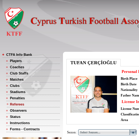
CTFA Info Bank
Players
TUFAN ÇERÇİOĞLU
Coaches
Personal 
Club Staffs
Birth Place
Matches
Birth Date
Clubs
Nationality
Stadiums
Father Nam
Penalties
License I
Referees
License Nu
Observers
Classificati
Status
Area
Instructions
Forms - Contracts
Sezon: