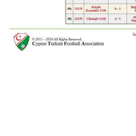
Küçük
Doğ
49)
23178
0 - 2
Kaymaklı TSK
A
50)
23170
Cihangir GSK
4 - 5
Yeş
Te
© 2011 - 2026 All Rights Reserved.
C
yprus
T
urkish
F
ootball
A
ssociation