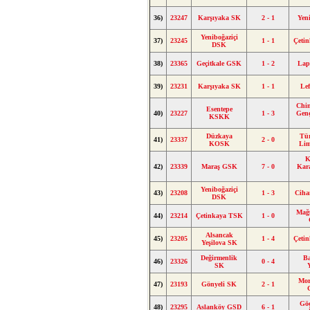
36)
23247
Karşıyaka SK
2 - 1
Yen
Yeniboğaziçi
37)
23245
1 - 1
Çeti
DSK
38)
23365
Geçitkale GSK
1 - 2
Lap
39)
23231
Karşıyaka SK
1 - 1
Le
Chi
Esentepe
40)
23227
1 - 3
Gen
KSKK
Düzkaya
Tü
41)
23337
2 - 0
KOSK
Li
K
42)
23339
Maraş GSK
7 - 0
Kar
Yeniboğaziçi
43)
23208
1 - 3
Ciha
DSK
Mağ
44)
23214
Çetinkaya TSK
1 - 0
Alsancak
45)
23205
1 - 4
Çeti
Yeşilova SK
Değirmenlik
B
46)
23326
0 - 4
SK
Mor
47)
23193
Gönyeli SK
2 - 1
Gö
48)
23295
Aslanköy GSD
6 - 1