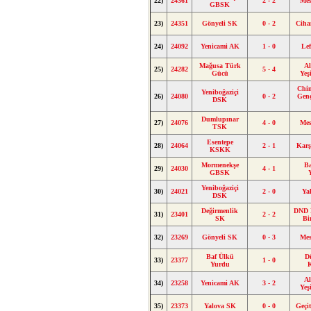
22)
24361
2 - 2
Mes
GBSK
23)
24351
Gönyeli SK
0 - 2
Ciha
24)
24092
Yenicami AK
1 - 0
Le
Mağusa Türk
A
25)
24282
5 - 4
Gücü
Yeş
Chi
Yeniboğaziçi
26)
24080
0 - 2
Gen
DSK
Dumlupınar
27)
24076
4 - 0
Mes
TSK
Esentepe
28)
24064
2 - 1
Kar
KSKK
Mormenekşe
B
29)
24030
4 - 1
GBSK
Yeniboğaziçi
30)
24021
2 - 0
Ya
DSK
Değirmenlik
DND 
31)
23401
2 - 2
SK
Bi
32)
23269
Gönyeli SK
0 - 3
Mes
Baf Ülkü
D
33)
23377
1 - 0
Yurdu
A
34)
23258
Yenicami AK
3 - 2
Yeş
35)
23373
Yalova SK
0 - 0
Geçi