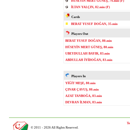
HÜSEYİN MERT GÜNEŞ, 74.min (F)
İLTAN YALÇIN, 82.min (F)
Cards
BERAT YUSUF DOĞAN, 35.min
Players Out
BERAT YUSUF DOĞAN, 80.min
HÜSEYİN MERT GÜNEŞ, 80.min
UBEYDULLAH BAYIR, 83.min
ABDULLAH İYİDOĞAN, 83.min
Players In
YİĞİT MEŞE, 80.min
ÇINAR ÇAVUŞ, 80.min
AZAT TANBOĞA, 83.min
DEVRAN İLMAN, 83.min
Te
© 2011 - 2026 All Rights Reserved.