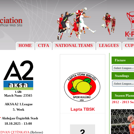
HOME
CTFA
NATIONAL TEAMS
LEAGUES
CUP
Fixture
Standings
Match Num:
23565
Season Plann
2012 - 2013 Se
AKSA A2 1.League
Lapta TBSK
5. Week
Akdoğan Özgürlük Stadı
18.10.2025 - 13:00
2
IDVAN ÇETİNKAYA
(Referee)