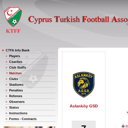
CTFA Info Bank
Players
Coaches
Club Staffs
Matches
Clubs
Stadiums
Penalties
Referees
Observers
Aslanköy GSD
Status
Instructions
Forms - Contracts
R