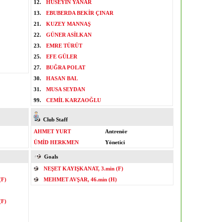
12.
HÜSEYİN YANAR
13.
EBUBERDA BEKİR ÇINAR
21.
KUZEY MANNAŞ
22.
GÜNER ASİLKAN
23.
EMRE TÜRÜT
25.
EFE GÜLER
27.
BUĞRA POLAT
30.
HASAN BAL
31.
MUSA SEYDAN
99.
CEMİL KARZAOĞLU
Club Staff
AHMET YURT
Antrenör
ÜMİD HERKMEN
Yönetici
Goals
NEŞET KAYIŞKANAT, 3.min (F)
(F)
MEHMET AVŞAR, 46.min (H)
(F)