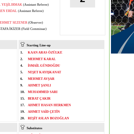
L YEŞİLIRMAK
(Assistant Referee)
REN ERDAL
(Assistant Referee)
EHMET SEZENER
(Observer)
AFA İKİZER (Field Commissar)
Starting Line-up
1.
KAAN ARAS ÖZÜLKE
2.
MEHMET KARAL
4.
İSMAİL GÜNDOĞDU
5.
NEŞET KAYIŞKANAT
6.
MEHMET AVŞAR
9.
AHMET ŞANLI
10.
MUHAMMED SARI
15.
BERAT ÇAKIR
17.
AHMET HASAN HERKMEN
19.
AHMET SAİD ÇETİN
20.
REŞİT ASLAN BOZOĞLAN
Substitutes