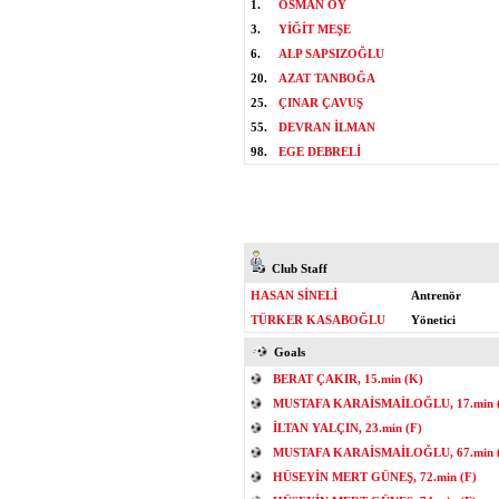
1.
OSMAN OY
3.
YİĞİT MEŞE
6.
ALP SAPSIZOĞLU
20.
AZAT TANBOĞA
25.
ÇINAR ÇAVUŞ
55.
DEVRAN İLMAN
98.
EGE DEBRELİ
Club Staff
HASAN SİNELİ
Antrenör
TÜRKER KASABOĞLU
Yönetici
Goals
BERAT ÇAKIR, 15.min (K)
MUSTAFA KARAİSMAİLOĞLU, 17.min 
İLTAN YALÇIN, 23.min (F)
MUSTAFA KARAİSMAİLOĞLU, 67.min 
HÜSEYİN MERT GÜNEŞ, 72.min (F)