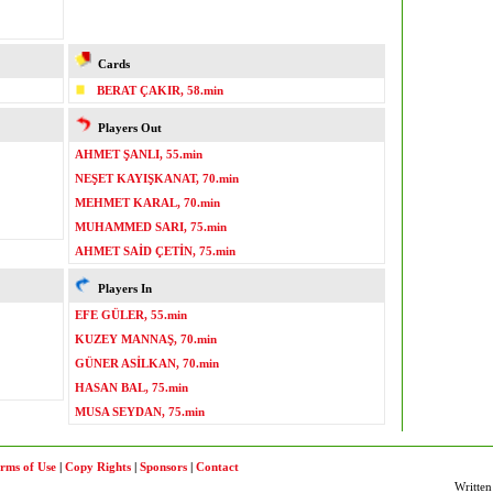
Cards
BERAT ÇAKIR, 58.min
Players Out
AHMET ŞANLI, 55.min
NEŞET KAYIŞKANAT, 70.min
MEHMET KARAL, 70.min
MUHAMMED SARI, 75.min
AHMET SAİD ÇETİN, 75.min
Players In
EFE GÜLER, 55.min
KUZEY MANNAŞ, 70.min
GÜNER ASİLKAN, 70.min
HASAN BAL, 75.min
MUSA SEYDAN, 75.min
rms of Use
|
Copy Rights
|
Sponsors
|
Contact
Written