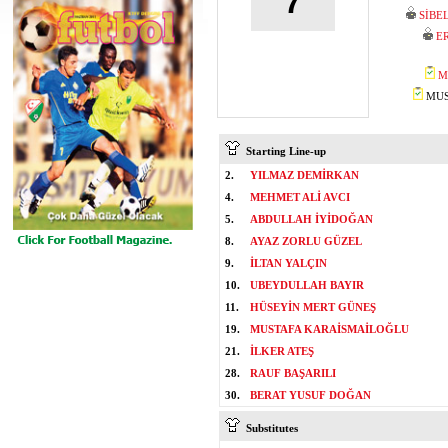
7
SİBE
E
M
MUST
Starting Line-up
2.
YILMAZ DEMİRKAN
4.
MEHMET ALİ AVCI
5.
ABDULLAH İYİDOĞAN
8.
AYAZ ZORLU GÜZEL
9.
İLTAN YALÇIN
10.
UBEYDULLAH BAYIR
11.
HÜSEYİN MERT GÜNEŞ
19.
MUSTAFA KARAİSMAİLOĞLU
21.
İLKER ATEŞ
28.
RAUF BAŞARILI
30.
BERAT YUSUF DOĞAN
Substitutes