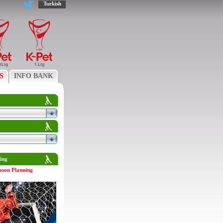
Turkish
S
INFO BANK
ing
ason Planning