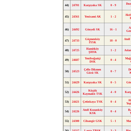
Dum
44)
24701
Karşıyaka SK
0 - 9
Akde
45)
24561
Yenicami AK
1 - 2
B
A
46)
24492
Gönyeli SK
16 - 1
Gen
Göçmenköy
Atol
47)
24733
18 - 0
İYSK
Hamitköy
48)
24725
1 - 2
Asla
ŞHSK
Yeniboğaziçi
Mağ
49)
24687
0 - 4
DSK
Çello Dikmen
D
50)
24523
0 - 7
Gücü SK
51)
24429
Karşıyaka SK
0 - 5
Gön
Küçük
52)
24426
4 - 0
Karş
Kaymaklı TSK
Al
53)
24421
Çetinkaya TSK
0 - 4
Yeş
Atoll Kozanköy
Ba
54)
24226
0 - 4
KSK
55)
24300
Cihangir GSK
5 - 1
Ma
56)
24217
Lapta TBSK
3 - 3
Bin