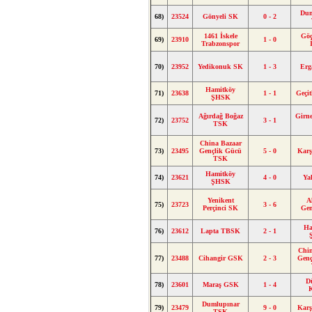
Dum
68)
23524
Gönyeli SK
0 - 2
1461 İskele
Gö
69)
23910
1 - 0
Trabzonspor
70)
23952
Yedikonuk SK
1 - 3
Erg
Hamitköy
71)
23638
1 - 1
Geçi
ŞHSK
Ağırdağ Boğaz
Girn
72)
23752
3 - 1
TSK
China Bazaar
73)
23495
Gençlik Gücü
5 - 0
Karş
TSK
Hamitköy
74)
23621
4 - 0
Ya
ŞHSK
Yenikent
A
75)
23723
3 - 6
Perçinci SK
Gen
Ha
76)
23612
Lapta TBSK
2 - 1
Chin
77)
23488
Cihangir GSK
2 - 3
Genç
D
78)
23601
Maraş GSK
1 - 4
Dumlupınar
79)
23479
9 - 0
Karş
TSK