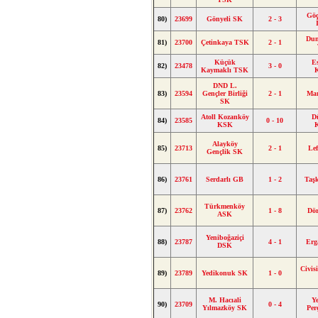
Gö
80)
23699
Gönyeli SK
2 - 3
Dum
81)
23700
Çetinkaya TSK
2 - 1
Küçük
E
82)
23478
3 - 0
Kaymaklı TSK
DND L.
83)
23594
Gençler Birliği
2 - 1
Ma
SK
Atoll Kozanköy
D
84)
23585
0 - 10
KSK
Alayköy
85)
23713
2 - 1
Le
Gençlik SK
86)
23761
Serdarlı GB
1 - 2
Taş
Türkmenköy
87)
23762
1 - 8
Dö
ASK
Yeniboğaziçi
88)
23787
4 - 1
Erg
DSK
Civis
89)
23789
Yedikonuk SK
1 - 0
M. Hacıali
Y
90)
23709
0 - 4
Yılmazköy SK
Per