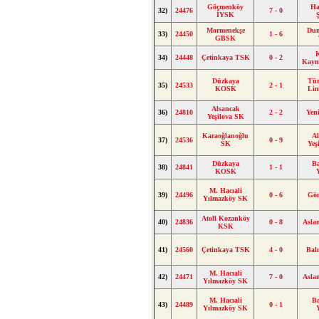
Göçmenköy
Ha
32)
24476
7 - 0
İYSK
Mormenekşe
Dum
33)
24450
1 - 6
GBSK
34)
24448
Çetinkaya TSK
0 - 2
Kaym
Düzkaya
Tür
35)
24533
2 - 1
KOSK
Lim
Alsancak
36)
24810
2 - 2
Yen
Yeşilova SK
Karaoğlanoğlu
Al
37)
24536
0 - 9
SK
Yeş
Düzkaya
Ba
38)
24841
1 - 1
KOSK
M. Hacıali
39)
24496
0 - 6
Gön
Yılmazköy SK
Atoll Kozanköy
40)
24836
0 - 8
Asla
KSK
41)
24560
Çetinkaya TSK
4 - 0
Bal
M. Hacıali
42)
24471
7 - 0
Asla
Yılmazköy SK
M. Hacıali
Ba
43)
24489
0 - 1
Yılmazköy SK