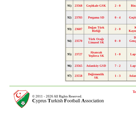
91)
23568
Geçitkale GSK
2 - 0
Bin
92)
23783
Pergama SD
0 - 4
Geçi
Doğan Türk
93)
23687
2 - 0
Birliği
Kaym
D
Türk Ocağı
94)
23570
0 - 0
Gençl
Limasol SK
Alsancak
95)
23727
1 - 0
Lap
Yeşilova SK
96)
23565
Aslanköy GSD
7 - 2
Lap
Değirmenlik
97)
23558
1 - 3
Asla
SK
Te
© 2011 - 2026 All Rights Reserved.
C
yprus
T
urkish
F
ootball
A
ssociation