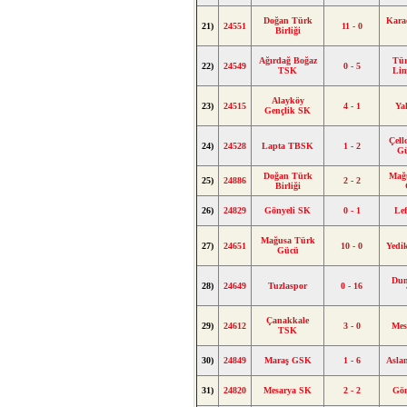
Doğan Türk
Kara
21)
24551
11 - 0
Birliği
Ağırdağ Boğaz
Tür
22)
24549
0 - 5
TSK
Lim
Alayköy
23)
24515
4 - 1
Ya
Gençlik SK
Çel
24)
24528
Lapta TBSK
1 - 2
G
Doğan Türk
Mağ
25)
24886
2 - 2
Birliği
26)
24829
Gönyeli SK
0 - 1
Le
Mağusa Türk
27)
24651
10 - 0
Yedi
Gücü
Dum
28)
24649
Tuzlaspor
0 - 16
Çanakkale
29)
24612
3 - 0
Mes
TSK
30)
24849
Maraş GSK
1 - 6
Asla
31)
24820
Mesarya SK
2 - 2
Gön