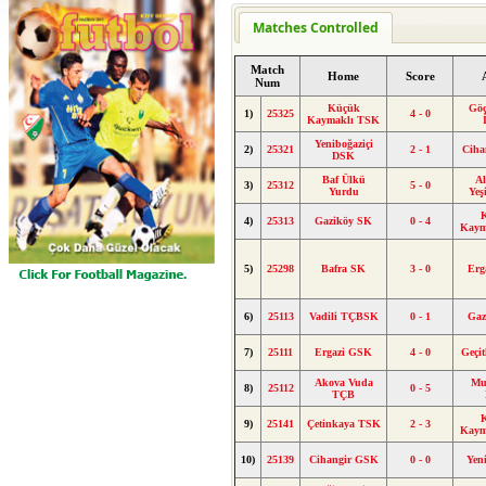
Matches Controlled
Match
Home
Score
Num
Küçük
Gö
1)
25325
4 - 0
Kaymaklı TSK
Yeniboğaziçi
2)
25321
2 - 1
Ciha
DSK
Baf Ülkü
Al
3)
25312
5 - 0
Yurdu
Yeş
4)
25313
Gaziköy SK
0 - 4
Kaym
5)
25298
Bafra SK
3 - 0
Erg
6)
25113
Vadili TÇBSK
0 - 1
Gaz
7)
25111
Ergazi GSK
4 - 0
Geçi
Akova Vuda
Mu
8)
25112
0 - 5
TÇB
9)
25141
Çetinkaya TSK
2 - 3
Kaym
10)
25139
Cihangir GSK
0 - 0
Yen