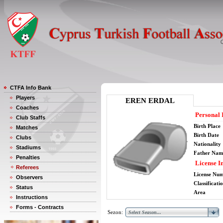
CTFA Info Bank
Players
EREN ERDAL
Coaches
Personal 
Club Staffs
Birth Place
Matches
Birth Date
Clubs
Nationality
Stadiums
Father Nam
Penalties
License I
Referees
License Nu
Observers
Classificati
Status
Area
Instructions
Forms - Contracts
Sezon: