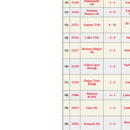
Değirmenlik
11)
25140
1 - 2
Gön
SK
Yenikent
Gö
12)
25142
0 - 0
Perçinci SK
Ali
13)
25252
Taşkent TSK
0 - 10
14)
25192
Lefke TSK
4 - 0
Ya
Bostancı Bağcıl
15)
25227
3 - 0
Yedi
SK
Göksu Spor
Yeşil
16)
25239
1 - 6
Derneği
Doğan Türk
17)
25219
2 - 0
Gön
Birliği
Düzkaya
18)
25086
4 - 3
Çeti
KOSK
19)
24974
Saka SK
1 - 4
Çaml
Büy
20)
25026
Kumyalı SK
2 - 0