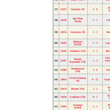
D
57)
24247
Ozanköy SK
2 - 0
Baf Ülkü
58)
24236
2 - 1
Le
Yurdu
59)
24154
Gaziveren SK
1 - 1
De
Düzkaya
60)
24205
1 - 3
Lap
KOSK
61)
24202
Aslanköy GSD
5 - 1
Bin
Chin
Küçük
62)
24167
2 - 3
Genç
Kaymaklı TSK
Dumlupınar
63)
23980
3 - 6
Gön
TSK
Civisil Ardahan
64)
24058
0 - 12
Geçi
SK
D
65)
23624
Binatlı YSK
2 - 2
Ba
66)
23630
Geçitkale GSK
0 - 5
Esentepe
D
67)
23963
2 - 1
KSKK